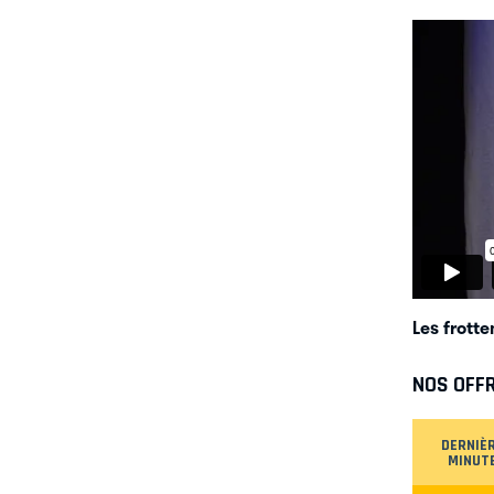
Les frott
NOS OFF
DERNIÈ
MINUT