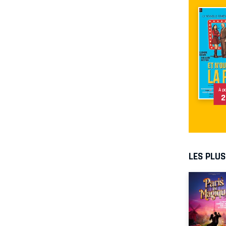
À p
2
LES PLU