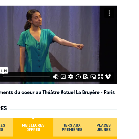
ements du coeur au Théâtre Actuel La Bruyère
- Paris
RES
RES
MEILLEURES
1ERS AUX
PLACES
ES
OFFRES
PREMIÈRES
JEUNES