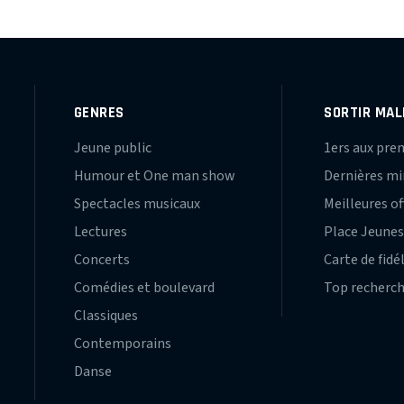
GENRES
SORTIR MAL
Jeune public
1ers aux pre
Humour et One man show
Dernières m
Spectacles musicaux
Meilleures of
Lectures
Place Jeune
Concerts
Carte de fidé
Comédies et boulevard
Top recherc
Classiques
Contemporains
Danse