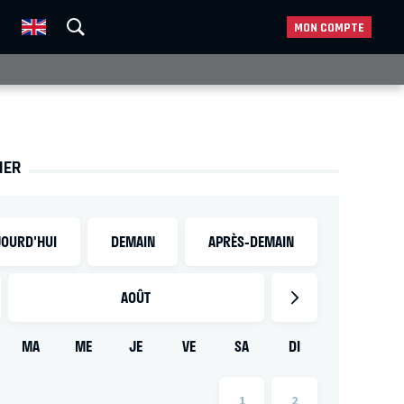
MON COMPTE
IER
OURD'HUI
DEMAIN
APRÈS-DEMAIN
AOÛT
MA
ME
JE
VE
SA
DI
1
2