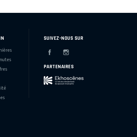
IN
SUIVEZ-NOUS SUR
mières
Facebook
Instagram
inutes
PARTENAIRES
fres
s
lité
hes