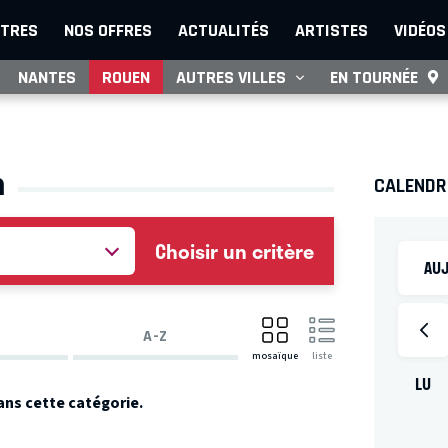
TRES
NOS OFFRES
ACTUALITÉS
ARTISTES
VIDÉOS
NANTES
ROUEN
AUTRES VILLES
EN TOURNÉE
n
CALENDR
Choisir un critère
AUJ
A-Z
mosaïque
liste
LU
ans cette catégorie.