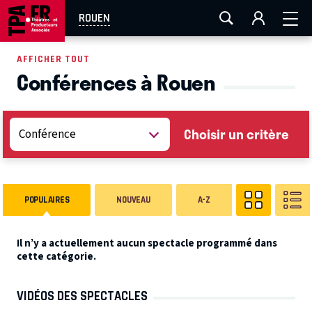
AIX-MARSEILLE
AURAY
CAEN
LA ROCHELLE
ROUEN
ROUEN
TOULOUSE
FESTIVAL OFF AVIGNON
AFFICHER TOUT
Conférences à Rouen
EN TOURNÉE
Choisir un critère
POPULAIRES
NOUVEAU
A-Z
Il n’y a actuellement aucun spectacle programmé dans
cette catégorie.
VIDÉOS DES SPECTACLES