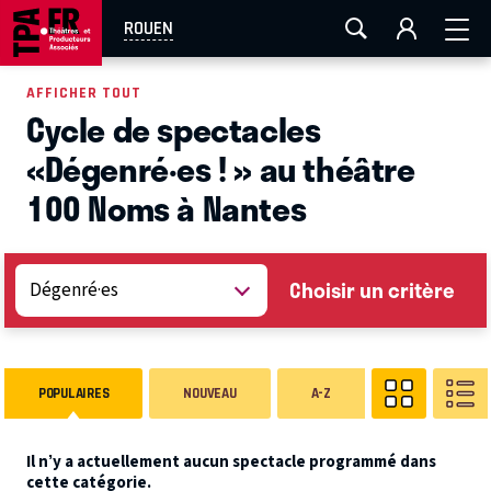
AIX-MARSEILLE
AURAY
CAEN
LA ROCHELLE
ROUEN
ROUEN
TOULOUSE
FESTIVAL OFF AVIGNON
AFFICHER TOUT
Cycle de spectacles
EN TOURNÉE
«Dégenré·es ! » au théâtre
100 Noms à Nantes
Choisir un critère
POPULAIRES
NOUVEAU
A-Z
Il n’y a actuellement aucun spectacle programmé dans
cette catégorie.