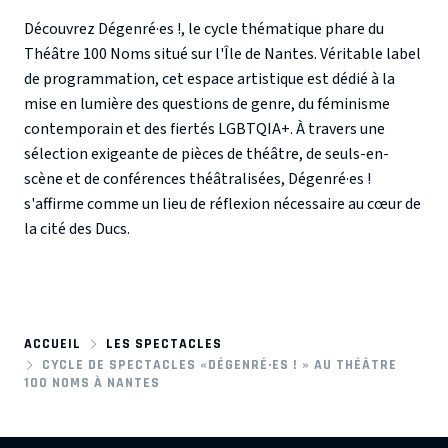
Découvrez
Dégenré·es !
, le cycle thématique phare du
Théâtre 100 Noms
situé sur l'Île de Nantes. Véritable label
de programmation, cet espace artistique est dédié à la
mise en lumière des
questions de genre
, du
féminisme
contemporain
et des
fiertés LGBTQIA+
. À travers une
sélection exigeante de pièces de théâtre, de seuls-en-
scène et de conférences théâtralisées, Dégenré·es !
s'affirme comme un lieu de réflexion nécessaire au cœur de
la cité des Ducs.
ACCUEIL
LES SPECTACLES
CYCLE DE SPECTACLES «DÉGENRÉ·ES ! » AU THÉÂTRE
100 NOMS À NANTES