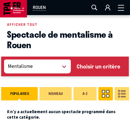
AIX-MARSEILLE
AURAY
CAEN
LA ROCHELLE
ROUEN
ROUEN
TOULOUSE
FESTIVAL OFF AVIGNON
AFFICHER TOUT
Spectacle de mentalisme à
EN TOURNÉE
Rouen
Choisir un critère
POPULAIRES
NOUVEAU
A-Z
Il n’y a actuellement aucun spectacle programmé dans
cette catégorie.