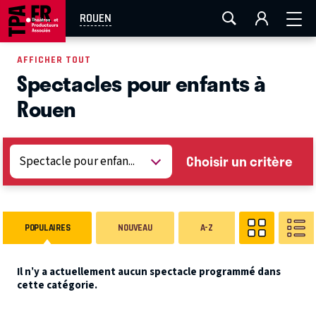
AIX-MARSEILLE
AURAY
CAEN
LA ROCHELLE
ROUEN
ROUEN
TOULOUSE
FESTIVAL OFF AVIGNON
AFFICHER TOUT
Spectacles pour enfants à
EN TOURNÉE
Rouen
Choisir un critère
POPULAIRES
NOUVEAU
A-Z
Il n’y a actuellement aucun spectacle programmé dans
cette catégorie.