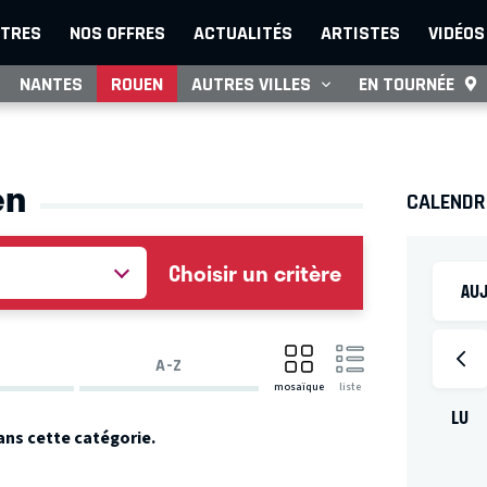
TRES
NOS OFFRES
ACTUALITÉS
ARTISTES
VIDÉOS
NANTES
ROUEN
AUTRES VILLES
EN TOURNÉE
en
CALENDR
Choisir un critère
AUJ
A-Z
mosaïque
liste
LU
ans cette catégorie.