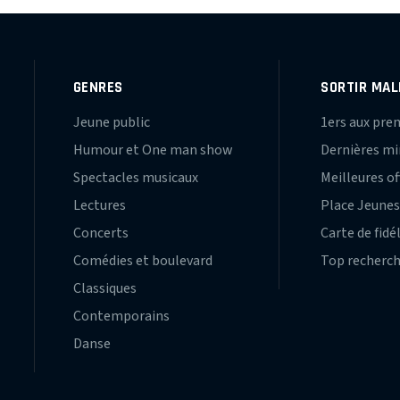
GENRES
SORTIR MAL
Jeune public
1ers aux pre
Humour et One man show
Dernières m
Spectacles musicaux
Meilleures of
Lectures
Place Jeune
Concerts
Carte de fidé
Comédies et boulevard
Top recherc
Classiques
Contemporains
Danse