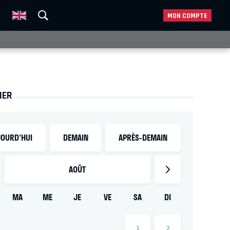
MON COMPTE
IER
OURD'HUI
DEMAIN
APRÈS-DEMAIN
AOÛT
MA
ME
JE
VE
SA
DI
1
2