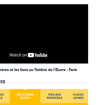
rères et les lions au Théâtre de l'Œuvre
- Paris
RES
RES
MEILLEURES
1ERS AUX
PLACES
ES
OFFRES
PREMIÈRES
JEUNES