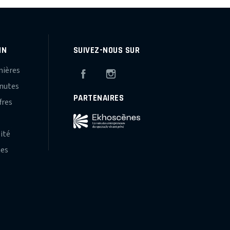
IN
SUIVEZ-NOUS SUR
mières
Facebook
Instagram
inutes
PARTENAIRES
fres
s
lité
hes