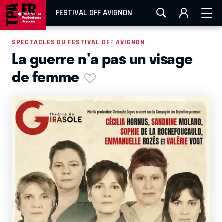
AIX-MARSEILLE
AURAY
CAEN
LA ROCHELLE
FESTIVAL OFF AVIGNON
ROUEN
TOULOUSE
FESTIVAL OFF AVIGNON
SPECTACLES DU FESTIVAL OFF AVIGNON
La guerre n'a pas un visage
EN TOURNÉE
de femme