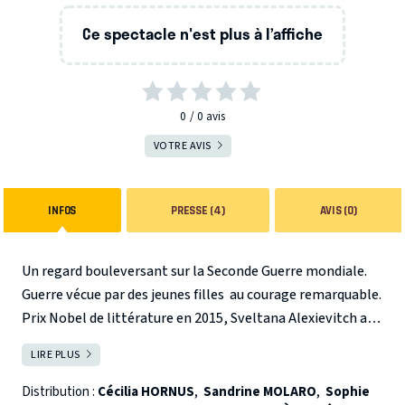
Ce spectacle n'est plus à l’affiche
0
0
avis
VOTRE AVIS
INFOS
PRESSE (4)
AVIS (0)
Un regard bouleversant sur la Seconde Guerre mondiale.
Guerre vécue par des jeunes filles au courage remarquable.
Prix Nobel de littérature en 2015, Sveltana Alexievitch a
recueilli les témoignages d’anciennes combattantes
LIRE PLUS
FERMER
soviétiques qui – encore adolescentes en 1941- se sont
trouvées confrontées à la violence de l’invasion
Distribution :
Cécilia HORNUS
,
Sandrine MOLARO
,
Sophie