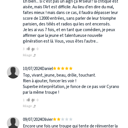
Eh bien... si c'est pas un aigri ça M'sieur? la critique est
aisée, mais l'Art est difficile. Au lieu d'en dire du mal,
faites mieux ! mais dans ce cas, il faudra dépasser leur
score de 12000 entrées, sans parler de leur triomphe
parisien, des télés et radios qui les ont encensés.
Je les ai vus 7 fois, et en tant que comédien, je peux
affirmer que la jeune et talentueuse nouvelle
génération est là. Vous, vous êtes l'autre...
3
0
Réagir
10/07/2024
Daniel
Top, vivant, jeune, beau, drôle, touchant.
Rien à ajouter, foncer les voir !
Superbe interprétation, je fonce de ce pas voir Cyrano
par la même troupe !
1
0
Réagir
09/07/2024
Olivier
Encore une fois une troupe qui tente de réinventer la