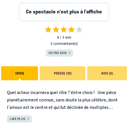
Ce spectacle n'est plus à l’affiche
4
3
avis
3 commentaire(s)
VOTRE AVIS
INFOS
PRESSE (10)
AVIS (3)
Quel acteur incarnera quel rôle ? Votre choix !
Une pièce
planétairement connue, sans doute la plus célèbre, dont
l’amour est le centre et qui fut déclinée de multiples
façons depuis sa création en 1597. Roméo aime Juliette
LIRE PLUS
FERMER
qui aime Roméo, mais la haine de leurs deux familles