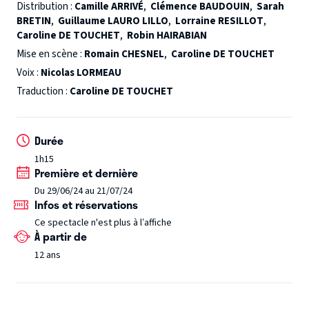
s’opposera à cette union.
La Cie Raymond Acquaviva en
Distribution :
Camille ARRIVÉ
,
Clémence BAUDOUIN
,
Sarah
BRETIN
,
Guillaume LAURO LILLO
,
Lorraine RESILLOT
,
choisissant la jeunesse des acteurs des « Divergents »
Caroline DE TOUCHET
,
Robin HAIRABIAN
présente une toute nouvelle version de ce drame en
Mise en scène :
Romain CHESNEL
,
Caroline DE TOUCHET
laissant au public la possibilité de choisir lui-même les
Voix :
Nicolas LORMEAU
person- nages que devront interpréter les acteurs, sans
Traduction :
Caroline DE TOUCHET
distinction de genre ou de physique, donnant ainsi à
l’amour la place centrale qu’il mérite dans son
universalité.
Avec la voix de Nicolas Lormeau de la Comédie
Durée
Française
Tout public - à partir de 12 ans
1h15
Première et dernière
Du 29/06/24 au 21/07/24
Infos et réservations
Ce spectacle n'est plus à l’affiche
À partir de
12 ans