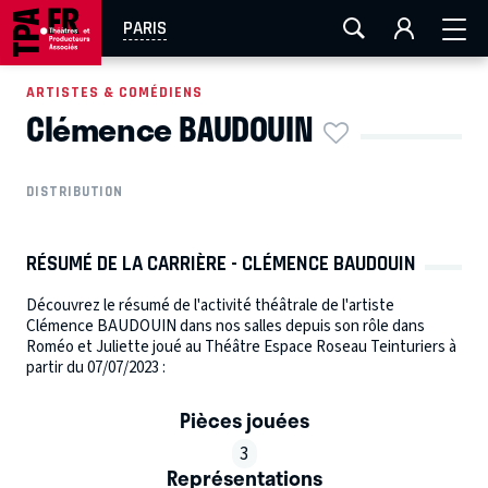
AIX-MARSEILLE
AURAY
CAEN
LA ROCHELLE
PARIS
ROUEN
TOULOUSE
FESTIVAL OFF AVIGNON
ARTISTES & COMÉDIENS
Clémence BAUDOUIN
EN TOURNÉE
DISTRIBUTION
RÉSUMÉ DE LA CARRIÈRE - CLÉMENCE BAUDOUIN
Découvrez le résumé de l'activité théâtrale de l'artiste
Clémence BAUDOUIN dans nos salles depuis son rôle dans
Roméo et Juliette joué au Théâtre Espace Roseau Teinturiers à
partir du 07/07/2023 :
Pièces jouées
3
Représentations