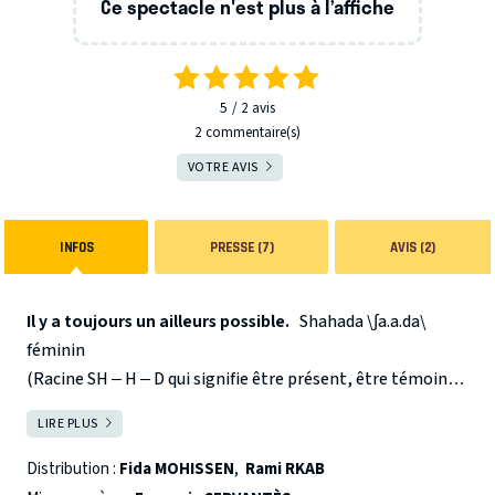
Ce spectacle n'est plus à l’affiche
5
2
avis
2 commentaire(s)
VOTRE AVIS
INFOS
PRESSE (7)
AVIS (2)
Il y a toujours un ailleurs possible.
Shahada \∫a.a.da\
féminin
(Racine SH – H – D qui signifie être présent, être témoin,
attester)
LIRE PLUS
FERMER
1. Témoignage
2. Profession de foi musulmane, premier pilier de l’islam
Distribution :
Fida MOHISSEN
,
Rami RKAB
3. Martyr
Shahada
est une plongée archéologique dans