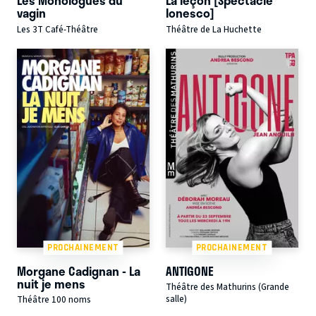
Les Monologues du
La leçon [Spectacle
vagin
Ionesco]
Les 3T Café-Théâtre
Théâtre de La Huchette
PROCHAINEMENT
PROCHAINEMENT
Morgane Cadignan - La
ANTIGONE
nuit je mens
Théâtre des Mathurins (Grande
salle)
Théâtre 100 noms