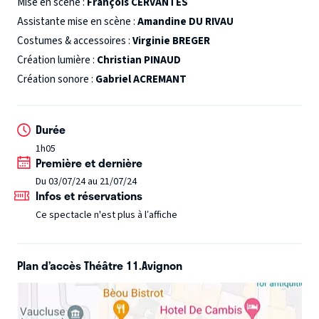
Mise en scène :
François CERVANTÈS
les souvenirs d’une vie, pour tenter de déterrer du fin fond
Assistante mise en scène :
Amandine DU RIVAU
de la mémoire ce qui peut faire naître chez un jeune
Costumes & accessoires :
Virginie BREGER
homme la tentation de la radicalité et retrouver les traces
Création lumière :
Christian PINAUD
de la lente et mystérieuse libération d’un corps et d’une
Création sonore :
Gabriel ACREMANT
âme.
Au gré des souvenirs, Fida et le jeune homme qu’il a
été, racontent le parcours d’une vie, jusqu’à l’homme qu’il
Durée
est aujourd’hui et qui a fait le pari de l’amour.
Tout public à
partir de 14 ans
1h05
Première et dernière
Du 03/07/24 au 21/07/24
Infos et réservations
Ce spectacle n'est plus à l’affiche
Plan d’accès Théâtre 11.Avignon