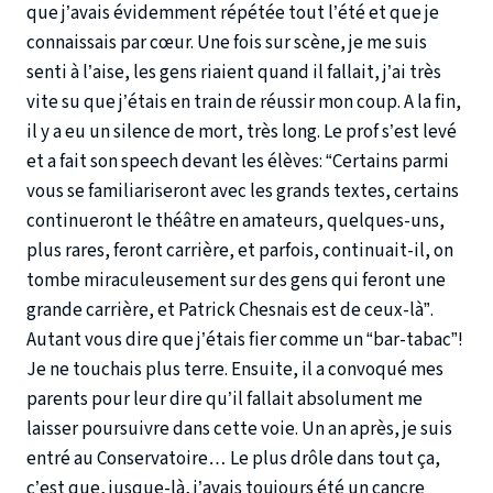
que j’avais évidemment répétée tout l’été et que je
connaissais par cœur. Une fois sur scène, je me suis
senti à l’aise, les gens riaient quand il fallait, j’ai très
vite su que j’étais en train de réussir mon coup. A la fin,
il y a eu un silence de mort, très long. Le prof s’est levé
et a fait son speech devant les élèves: “Certains parmi
vous se familiariseront avec les grands textes, certains
continueront le théâtre en amateurs, quelques-uns,
plus rares, feront carrière, et parfois, continuait-il, on
tombe miraculeusement sur des gens qui feront une
grande carrière, et Patrick Chesnais est de ceux-là”.
Autant vous dire que j’étais fier comme un “bar-tabac”!
Je ne touchais plus terre. Ensuite, il a convoqué mes
parents pour leur dire qu’il fallait absolument me
laisser poursuivre dans cette voie. Un an après, je suis
entré au Conservatoire… Le plus drôle dans tout ça,
c’est que, jusque-là, j’avais toujours été un cancre