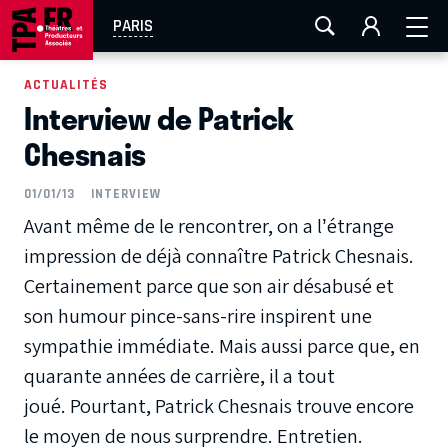
AIX-MARSEILLE
AURAY
CAEN
LA ROCHELLE
PARIS
ROUEN
TOULOUSE
FESTIVAL OFF AVIGNON
ACTUALITÉS
Interview de Patrick
EN TOURNÉE
Chesnais
01/01/13
INTERVIEW
Avant même de le rencontrer, on a l’étrange
impression de déjà connaître Patrick Chesnais.
Certainement parce que son air désabusé et
son humour pince-sans-rire inspirent une
sympathie immédiate. Mais aussi parce que, en
quarante années de carrière, il a tout
joué. Pourtant, Patrick Chesnais trouve encore
le moyen de nous surprendre. Entretien.