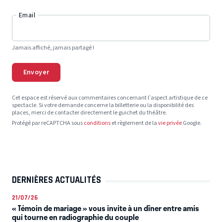
Email
Jamais affiché, jamais partagé !
Envoyer
Cet espace est réservé aux commentaires concernant l’aspect artistique de ce
spectacle. Si votre demande concerne la billetterie ou la disponibilité des
places, merci de contacter directement le guichet du théâtre.
Protégé par reCAPTCHA sous
conditions
et règlement de la
vie privée
Google.
DERNIÈRES ACTUALITÉS
21/07/26
« Témoin de mariage » vous invite à un dîner entre amis
qui tourne en radiographie du couple