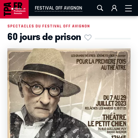
AIX-MARSEILLE
AURAY
CAEN
LA ROCHELLE
FESTIVAL OFF AVIGNON
ROUEN
TOULOUSE
FESTIVAL OFF AVIGNON
SPECTACLES DU FESTIVAL OFF AVIGNON
60 jours de prison
EN TOURNÉE