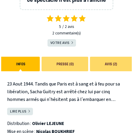
5
2
avis
2 commentaire(s)
VOTRE AVIS
INFOS
PRESSE (0)
AVIS (2)
23 Aout 1944. Tandis que Paris est à sang et à feu pour sa
libération, Sacha Guitry est arrêté chez lui par cinq
hommes armés qui n’hésitent pas à l’embarquer en
pyjama. Accusé de collaboration par la rumeur publique,
LIRE PLUS
FERMER
Sacha va être incarcéré deux mois dans des geôles
sordides, sans jamais pouvoir se défendre ni plaider son
Distribution :
Olivier LEJEUNE
innocence. S’ensuit une descente aux enfers - car plusieurs
Mise en scène :
Nicolas BOUKHRIEF