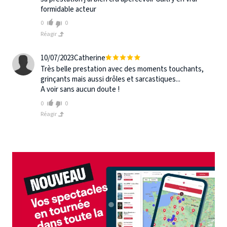
formidable acteur
0
0
Réagir
10/07/2023
Catherine
Très belle prestation avec des moments touchants,
grinçants mais aussi drôles et sarcastiques...
A voir sans aucun doute !
0
0
Réagir