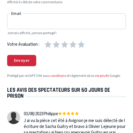
Affiché à côté de votre commentaire.
Email
Jamais affiché, jamais partagé !
Votre évaluation :
Envoyer
Protégé par reCAPTCHA sous
conditions
et règlement de la
vie privée
Google.
LES AVIS DES SPECTATEURS SUR 60 JOURS DE
PRISON
03/08/2023
Philippe
J ai vu la pièce cet été à Avignon je me suis délecté de l
écriture de Sacha Guitry et bravo à Olivier Lejeune pour
sa prestation j ai bien cru apercevoir Guitry en vrai