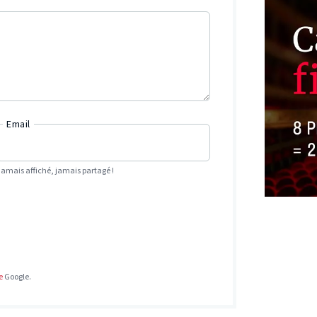
Email
Jamais affiché, jamais partagé !
e
Google.