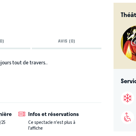
Théât
0)
AVIS (0)
jours tout de travers..
Servi
t jus de chaussettes..
nière
Infos et réservations
/25
Ce spectacle n'est plus à
l’affiche