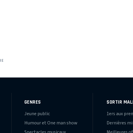
RE
GENRES
SORTIR MAL
Jeune public
1ers aux pre
Humour et One man show
Dernières m
Spectacles musicaux
Meilleures of