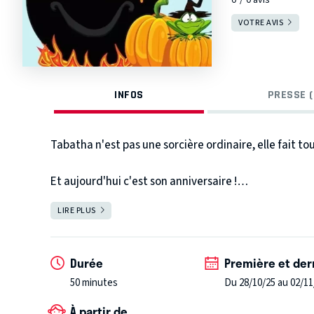
VOTRE AVIS
INFOS
PRESSE (
Tabatha n'est pas une sorcière ordinaire, elle fait tou
Et aujourd'hui c'est son anniversaire !
Elle avait prévu une fête d'enfer...
LIRE PLUS
FERMER
Soupe de limace, morve de lézard, langue de vipère e
Mais saperlipopette quelqu'un tire sur la bobinette !
Qui cela peut-il bien être ?
Durée
Première et der
50 minutes
Du 28/10/25 au 02/11
À partir de