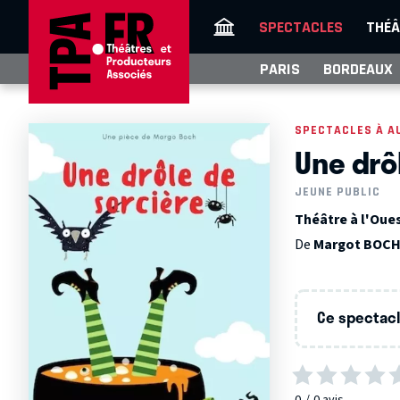
SPECTACLES
THÉÂ
PARIS
BORDEAUX
SPECTACLES À A
Une drô
JEUNE PUBLIC
Théâtre à l'Oues
De
Margot BOC
Ce spectacle
0
0
avis