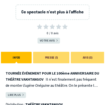
Ce spectacle n'est plus à l’affiche
0
0
avis
VOTRE AVIS
INFOS
PRESSE (1)
AVIS (0)
TOURNÉE ÉVÉNEMENT POUR LE 100ème ANNIVERSAIRE DU
THÉÂTRE VAKHTANGOV
Il n’est finalement pas fréquent
de monter
Eugène Onéguine
au théâtre. On le présente la
plupart du temps dans ses versions opératique ou
LIRE PLUS
FERMER
chorégraphique. Et même si tout le monde connaît
Pouchkine en Russie, peu sont capables de comprendre la
Distribution :
THÉÂTRE VAKHTANGOV