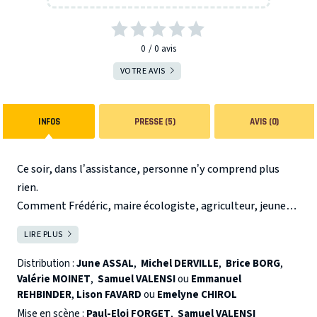
0
0
avis
VOTRE AVIS
INFOS
PRESSE (5)
AVIS (0)
Ce soir, dans l’assistance, personne n’y comprend plus
rien.
Comment Frédéric, maire écologiste, agriculteur, jeune
père de famille, engagé, rêveur, recyclage, circuit-court,
Coupures est une comédie satirique qui aborde la place que
LIRE PLUS
FERMER
pistes cyclables et festival de musique débranchée… bref,
le public occupe, ou plutôt celle qu’il n’occupe pas, dans le
comment Frédéric a-t-il pu décider seul, et dans le secret,
débat démocratique.
Distribution :
June ASSAL
,
Michel DERVILLE
,
Brice BORG
,
du déploiement de la dernière génération d’antennes-
Valérie MOINET
,
Samuel VALENSI
ou
Emmanuel
REHBINDER
,
Lison FAVARD
ou
Emelyne CHIROL
relais partout dans la commune ?
Mise en scène :
Paul-Eloi FORGET
,
Samuel VALENSI