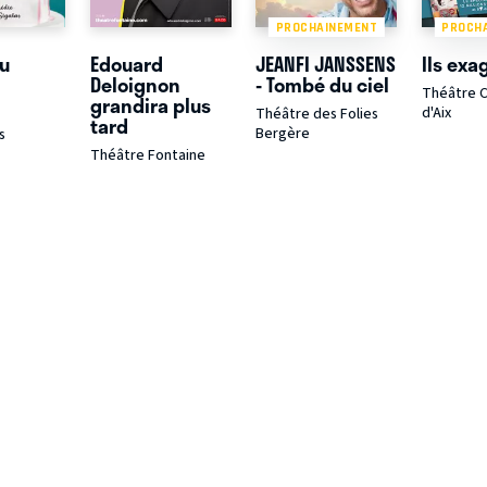
PROCHAINEMENT
PROCH
u
Edouard
JEANFI JANSSENS
Ils exa
Deloignon
- Tombé du ciel
Théâtre 
grandira plus
d'Aix
Théâtre des Folies
tard
Bergère
s
Théâtre Fontaine