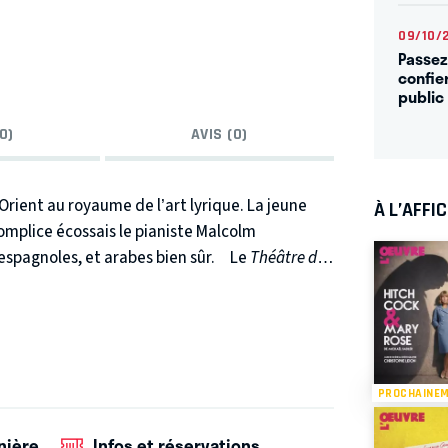
09/10/
Passez
confie
public
0)
AVIS (0)
Orient au royaume de l’art lyrique. La jeune
À L’AFFI
mplice écossais le pianiste Malcolm
spagnoles, et arabes bien sûr.
Le
Théâtre de
 Berlioz.
Son acoustique parfaite la
ma Saïd. C’est auprès de
Névine Allouba
, la
 l’Institut de musique du Caire, que Fatma a
vait alors 14 ans, était scolarisée dans un
vert la musique classique, avant de partir
PROCHAINE
 Eisler de Berlin, ainsi qu’à l’Académie de la
e écossais
Malcolm Martineau
, lauréat
nière
Infos et réservations