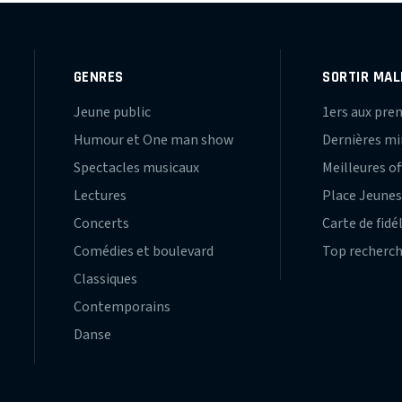
GENRES
SORTIR MAL
Jeune public
1ers aux pre
Humour et One man show
Dernières m
Spectacles musicaux
Meilleures of
Lectures
Place Jeune
Concerts
Carte de fidé
Comédies et boulevard
Top recherc
Classiques
Contemporains
Danse