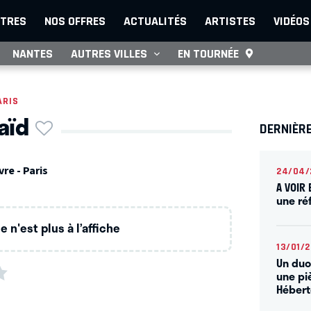
TRES
NOS OFFRES
ACTUALITÉS
ARTISTES
VIDÉOS
NANTES
AUTRES VILLES
EN TOURNÉE
ARIS
aïd
DERNIÈRE
re - Paris
24/04/
A VOIR 
une ré
 n'est plus à l’affiche
13/01/
Un duo
une pi
Hébert