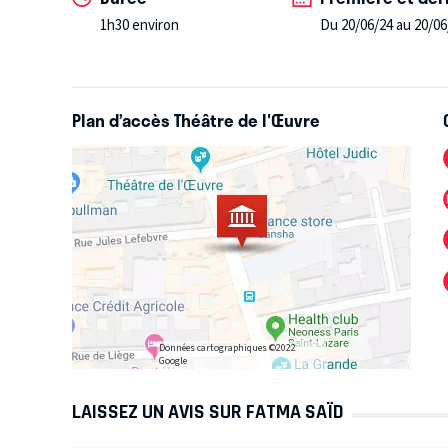
notamment du Concours international de L
eider Wal
1h30 environ
Du 20/06/24 au 20/06
PARIS.
Plan d’accès Théâtre de l'Œuvre
Données cartographiques ©2022
Google
LAISSEZ UN AVIS SUR FATMA SAÏD