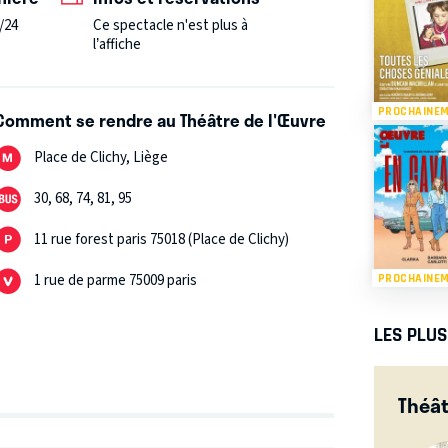
ther Gruner.
---
Dans le cadre du FESTIVAL DE
/24
Ce spectacle n'est plus à
l’affiche
PROCHAINE
Comment se rendre au Théâtre de l'Œuvre
Place de Clichy, Liège
30, 68, 74, 81, 95
11 rue forest paris 75018 (Place de Clichy)
1 rue de parme 75009 paris
PROCHAINE
LES PLU
Théât