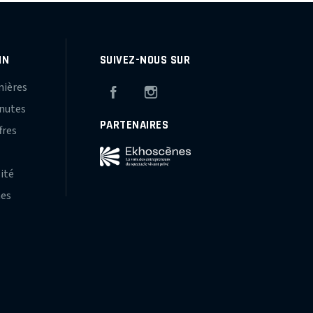
IN
SUIVEZ-NOUS SUR
mières
Facebook
Instagram
inutes
PARTENAIRES
fres
s
lité
hes