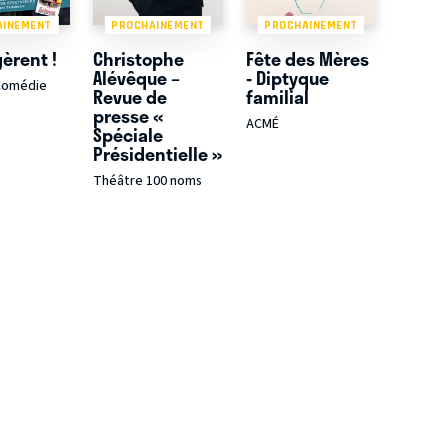
AINEMENT
PROCHAINEMENT
PROCHAINEMENT
gèrent !
Christophe
Fête des Mères
Alévêque –
- Diptyque
Comédie
Revue de
familial
presse «
ACMÉ
Spéciale
Présidentielle »
Théâtre 100 noms