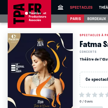
SPECTACLES
THÉÂ
PARIS
BORDEAUX
SPECTACLES À P
Fatma S
CONCERTS
Théâtre de l'Œuv
Ce spectacle
0
0
avis