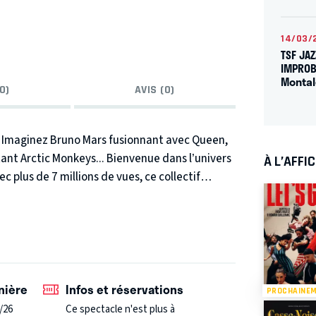
14/03/
TSF JAZ
IMPROB
Monta
0)
AVIS (0)
Imaginez Bruno Mars fusionnant avec Queen,
tant Arctic Monkeys... Bienvenue dans l’univers
À L’AFFI
c plus de 7 millions de vues, ce collectif
 morceau, deux hits emblématiques se
nant qu’électrisant.
Sur scène, Ramona Blue
un show explosif mêlant groove, rock et électro,
i.
nière
Infos et réservations
PROCHAINE
/26
Ce spectacle n'est plus à