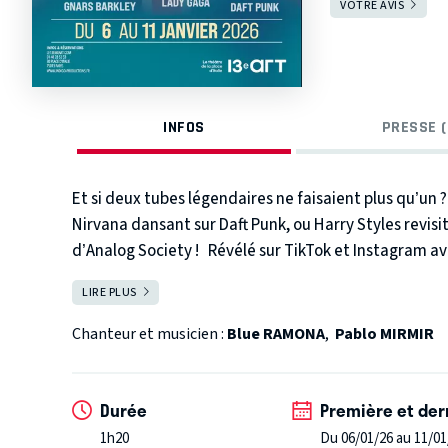
VOTRE AVIS
INFOS
PRESSE (
Et si deux tubes légendaires ne faisaient plus qu’un ?
Nirvana dansant sur Daft Punk, ou Harry Styles revisi
d’Analog Society !
Révélé sur TikTok et Instagram ave
londonien réinvente l’art du mashup live. À chaque
LIRE PLUS
FERMER
rencontrent pour un choc des générations aussi éton
et Pablo Mirmir, entourés de huit musiciens , livrent 
Chanteur et musicien :
Blue RAMONA
,
Pablo MIRMIR
traversant les décennies, des années 60 à aujourd’hu
Durée
Première et der
1h20
Du 06/01/26 au 11/01