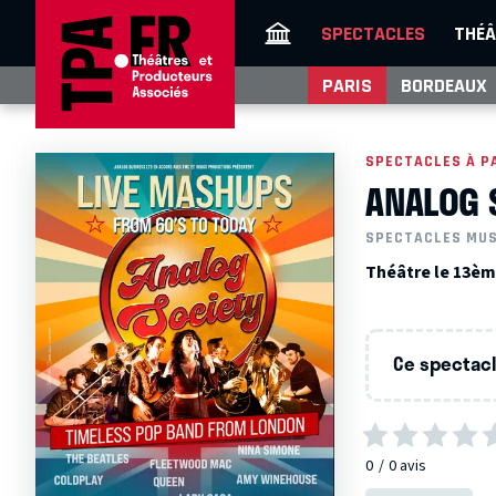
SPECTACLES
THÉÂ
PARIS
BORDEAUX
SPECTACLES À P
ANALOG 
SPECTACLES MU
Théâtre le 13ème
Ce spectacle
0
0
avis