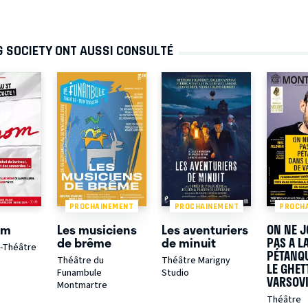
G SOCIETY ONT AUSSI CONSULTÉ
PROCHAINEMENT
PROCHAINEMENT
PROCH
om
Les musiciens
Les aventuriers
ON NE J
de brême
de minuit
PAS A L
é-Théâtre
PÉTANQ
Théâtre du
Théâtre Marigny
LE GHET
Funambule
Studio
VARSOV
Montmartre
Théâtre