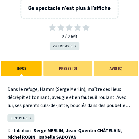
Ce spectacle n'est plus à l’affiche
0
0
avis
VOTRE AVIS
INFOS
PRESSE (0)
AVIS (0)
Dans le refuge, Hamm (Serge Merlin), maître des lieux
décrépit et tonnant, aveugle et en fauteuil roulant. Avec
lui, ses parents culs-de-jatte, bouclés dans des poubelles,
qui apparaissent par intermittences, et Clov (Jean-
LIRE PLUS
FERMER
Quentin Châtelain), son domestique, peut-être un fils
adoptif. Mais aujourd’hui quelque chose a changé : ça va
Distribution :
Serge MERLIN
,
Jean-Quentin CHÂTELAIN
,
Michel ROBIN
,
Isabelle SADOYAN
peut-être enfin tout à fait finir. C’est cette fin, espérée et