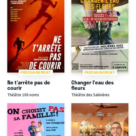
PROCHAINEMENT
PROCHAINEMENT
Ne t'arrête pas de
Changer l'eau des
courir
fleurs
Théâtre 100 noms
Théâtre des Salinières