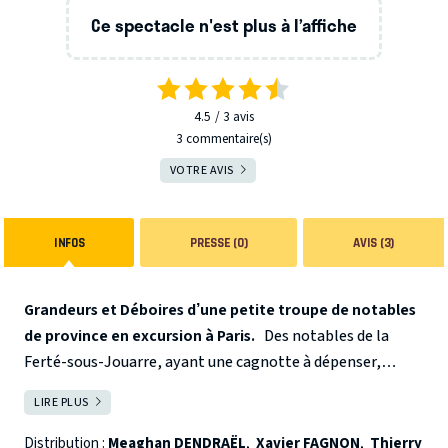
Ce spectacle n'est plus à l’affiche
4.5
3
avis
3 commentaire(s)
VOTRE AVIS
INFOS
PRESSE (0)
AVIS (3)
Grandeurs et Déboires d’une petite troupe de notables
de province en excursion à Paris.
Des notables de la
Ferté-sous-Jouarre, ayant une cagnotte à dépenser,
s’offrent un voyage d’une journée à Paris, mais, par un
LIRE PLUS
FERMER
enchaînement de méprises et de quiproquos dont Labiche
a le secret, l’excursion vire au cauchemar.
Victimes d’une
Distribution :
Meaghan DENDRAËL
,
Xavier FAGNON
,
Thierry