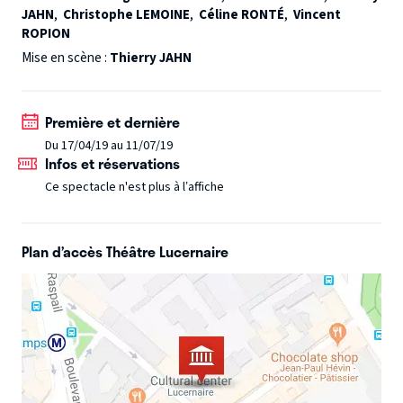
JAHN
,
Christophe LEMOINE
,
Céline RONTÉ
,
Vincent
erreur judiciaire, ils parviennent à s’évader du fourgon qui
ROPION
les transfère à la prison, en plein carnaval de mardi gras.
Mise en scène :
Thierry JAHN
Flouée, dépouillée de leurs effets personnels et de leur
argent, recherchée par la police, la petite troupe de nos
dignes représentants de la bourgeoisie provinciale va
Première et dernière
devoir survivre et trouver le moyen de laver son honneur
Du 17/04/19 au 11/07/19
afin de peut-être, un jour, revoir la Ferté-sous-Jouarre.
Infos et réservations
Ce spectacle n'est plus à l’affiche
Plan d’accès Théâtre Lucernaire