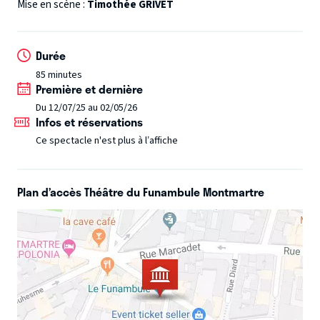
déguisement, ils se font passer, un jour, pour des princes
Mise en scène :
Timothée GRIVET
espagnols afin d’approcher Lady Hurf et sa fortune. Contre
toute attente, la comtesse mord à l’hameçon et invite les
Durée
trois voleurs à s’installer chez elle.
Alors que tout se
85 minutes
déroule à merveille, Gustave tombe amoureux de Juliette,
Première et dernière
la nièce de Lady Hurf, et commence à éprouver des
Du 12/07/25 au 02/05/26
remords.
Entre masques, faux-semblants et manigances,
Infos et réservations
qui triomphera ? L’amour ou l'appât du gain ?
Ce spectacle n'est plus à l’affiche
Plan d’accès Théâtre du Funambule Montmartre