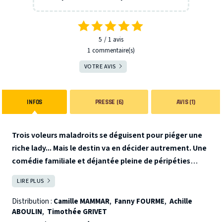
5
1
avis
1 commentaire(s)
VOTRE AVIS
INFOS
PRESSE (6)
AVIS (1)
Trois voleurs maladroits se déguisent pour piéger une
riche lady... Mais le destin va en décider autrement. Une
comédie familiale et déjantée pleine de péripéties
rocambolesques, de danses effrénées et de
LIRE PLUS
FERMER
transformations de personnages !
Trois voleurs peu
dégourdis, Peterbono, Hector et Gustave, vivent, tant
Distribution :
Camille MAMMAR
,
Fanny FOURME
,
Achille
ABOULIN
,
Timothée GRIVET
bien que mal, de menus larcins à Vichy. Experts en