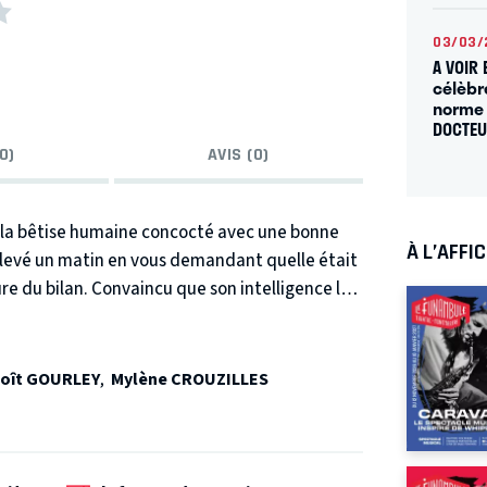
03/03/
A VOIR 
célèbr
norme 
DOCTE
0)
AVIS (0)
a bêtise humaine concocté avec une bonne
À L’AFFI
 levé un matin en vous demandant quelle était
ure du bilan. Convaincu que son intelligence lui
e de devenir stupide. Seulement voilà, ne
oît GOURLEY
,
Mylène CROUZILLES