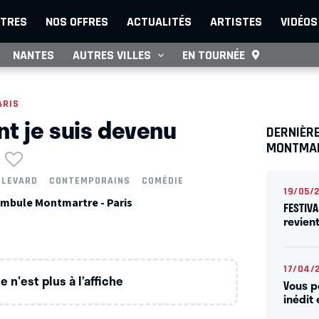
TRES
NOS OFFRES
ACTUALITÉS
ARTISTES
VIDÉOS
NANTES
AUTRES VILLES
EN TOURNÉE
ARIS
 je suis devenu
DERNIÈR
MONTMA
ULEVARD
CONTEMPORAINS
COMÉDIE
19/05/
mbule Montmartre - Paris
FESTIVA
revien
17/04/
 n'est plus à l’affiche
Vous p
inédit