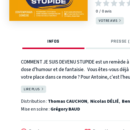
0
0
avis
VOTRE AVIS
INFOS
PRESSE (
COMMENT JE SUIS DEVENU STUPIDE est un remède à l
dose d'humour et de fantaisie.
Vous êtes-vous déjà
votre place dans ce monde ?
Pour Antoine, c'est l'he
gâche l'existence, ce jeune homme hors norme décid
LIRE PLUS
FERMER
devient pas stupide qui veut !
Distribution :
Thomas CAUCHON
,
Nicolas DÉLIÉ
,
Ben
Mise en scène :
Grégory BAUD