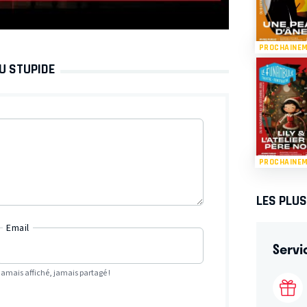
PROCHAINE
U STUPIDE
PROCHAINE
LES PLU
Email
Servi
Jamais affiché, jamais partagé !