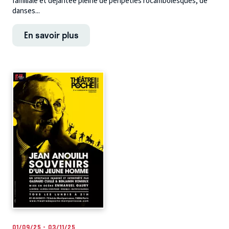
familiale et déjantée pleine de péripéties rocambolesques, de
danses...
En savoir plus
01/09/25 - 03/11/25