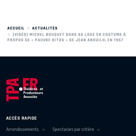
ACCUEIL
ACTUALITÉS
[VIDÉO] MICHEL BOUQUET DANS SA LOGE EN COSTUME À
PROPOS DE « PAUVRE BITOS » DE JEAN ANOUILH, EN 1967
ACCÈS RAPIDE