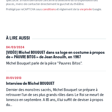
spectacle. Si votre demande concerne la billetterie ou la disponibilité des
places, merci de contacter directement le guichet du théâtre.
Protégé par reCAPTCHA sous
conditions
et règlement de la
vie privée
Google.
À LIRE AUSSI
04/03/2024
[VIDÉO] Michel BOUQUET dans sa loge en costume à propos
de « PAUVRE BITOS » de Jean Anouilh, en 1967
Michel Bouquet parle de la pièce "Pauvres Bitos".
01/01/2013
Interview de Michel BOUQUET
Dernier des monstres sacrés, Michel Bouquet se prépare à
retrouver l’un de ses plus grands rôles dans Le Roi se meurt de
Ionesco en septembre. A 85 ans, il lui suffit de deviser à propos
du...