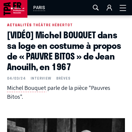
AIX-MARSEILLE
AURAY
CAEN
LA ROCHELLE
PARIS
ROUEN
TOULOUSE
FESTIVAL OFF AVIGNON
ACTUALITÉS
ACTUALITÉS THÉÂTRE HÉBERTOT
[VIDÉO] Michel BOUQUET dans
EN TOURNÉE
sa loge en costume à propos
de « PAUVRE BITOS » de Jean
Anouilh, en 1967
04/03/24
INTERVIEW
BRÈVES
Michel Bouquet
parle de la pièce "Pauvres
Bitos".