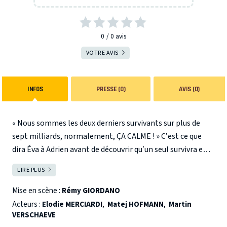
0
0
avis
VOTRE AVIS
INFOS
PRESSE (0)
AVIS (0)
« Nous sommes les deux derniers survivants sur plus de
sept milliards, normalement, ÇA CALME ! » C’est ce que
dira Éva à Adrien avant de découvrir qu’un seul survivra en
accomplissant une ultime mission pour l’humanité. Deux
LIRE PLUS
FERMER
quidams piégés par l’ironie du sort, mais qui ont tout pour
représenter les parts d’ombre et de lumière de l’humanité.
Mise en scène :
Rémy GIORDANO
Colère, empathie, cruauté, séduction... Le but est de sauver
Acteurs :
Elodie MERCIARDI
,
Matej HOFMANN
,
Martin
sa peau. L’enjeu fait terriblement écho à l’absurdité de la
VERSCHAEVE