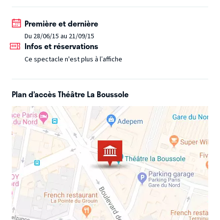
condition humaine... Et si Dieu n’était qu’un gosse dont
nous serions le jouet abandonné ? L’idée n’est pas
Première et dernière
nouvelle, mais très réelle pour Éva et Adrien. Sur un ton
Du 28/06/15 au 21/09/15
sarcastique, « le jouet abandonné » est avant tout une
Infos et réservations
pièce qui parle de la nature humaine.
Ce spectacle n'est plus à l’affiche
Plan d’accès Théâtre La Boussole