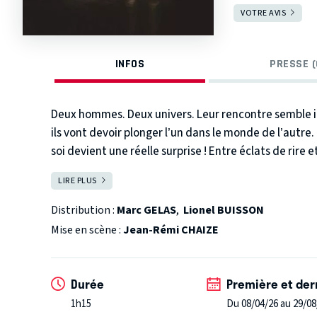
VOTRE AVIS
INFOS
PRESSE (
Deux hommes. Deux univers. Leur rencontre semble imp
ils vont devoir plonger l’un dans le monde de l’autr
soi devient une réelle surprise ! Entre éclats de rir
nous entraîne dans un tourbillon d’absurdités réjoui
LIRE PLUS
FERMER
s’attache à ces âmes solitaires que le destin a réunies
surtout, leur complicité naissante leur permettront
Distribution :
Marc GELAS
,
Lionel BUISSON
leur place dans ce monde.
Cette comédie humaine, à
Mise en scène :
Jean-Rémi CHAIZE
s’apparente à un polar intrigant (mais chuuut, pas tro
titre ne l’indique pas !
Vivez cette histoire où l’amitié émerge là où l’on s’y 
Durée
Première et der
1h15
Du 08/04/26 au 29/08