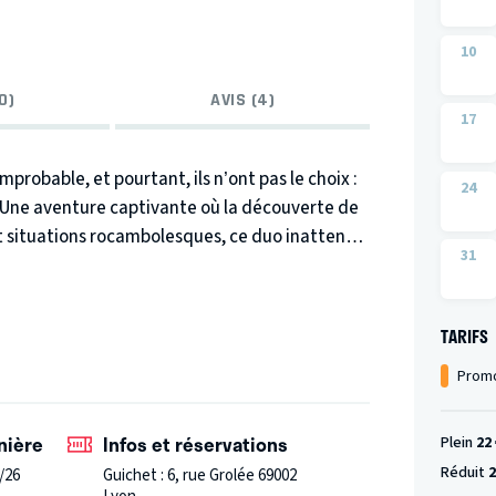
10
0)
AVIS (4)
17
robable, et pourtant, ils n’ont pas le choix :
24
e. Une aventure captivante où la découverte de
e et situations rocambolesques, ce duo inattendu
31
ssantes.
Au fil de leurs interactions, on
. Leurs différences, leurs fragilités tendres, et
 de se sauver mutuellement et de trouver enfin
TARIFS
 la fois émouvante et humoristique,
Promo
p de révélations ici !), sans rongeur, comme le
attend le moins.
nière
Infos et réservations
Plein
22 
Réduit
2
/26
Guichet : 6, rue Grolée 69002