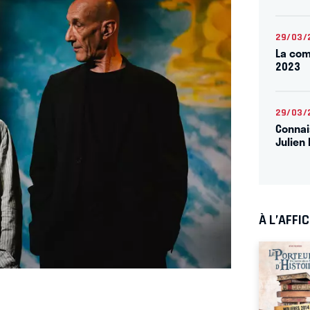
29/03/
La com
2023
29/03/
Connai
Julien 
À L’AFFI