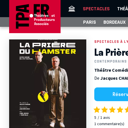
SPECTACLES
THÉÂ
PARIS
BORDEAUX
SPECTACLES À L
La Priè
CONTEMPORAINS
Théâtre Comédi
De
Jacques CH
Réser
5
1
avis
1 commentaire(s)