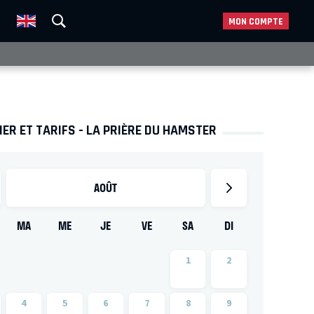
MON COMPTE
ER ET TARIFS - LA PRIÈRE DU HAMSTER
AOÛT
MA
ME
JE
VE
SA
DI
1
2
4
5
6
7
8
9