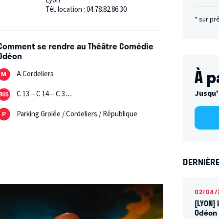
Lyon
Tél. location : 04.78.82.86.30
* sur pr
Comment se rendre au Théâtre Comédie
Odéon
À p
A Cordeliers
Jusqu'
C 13 – C 14 – C 3…
Parking Grolée / Cordeliers / République
DERNIÈR
02/04/
[LYON] 
Odéon 