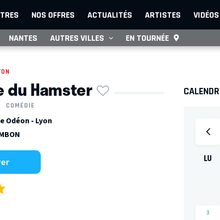
TRES
NOS OFFRES
ACTUALITÉS
ARTISTES
VIDÉOS
NANTES
AUTRES VILLES
EN TOURNÉE
YON
re du Hamster
CALENDRI
COMÉDIE
e Odéon - Lyon
AMBON
LU
ver
3