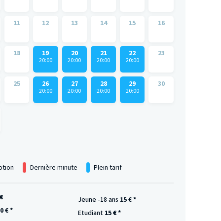
11
12
13
14
15
16
18
19
20
21
22
23
20:00
20:00
20:00
20:00
25
26
27
28
29
30
20:00
20:00
20:00
20:00
tion
Dernière minute
Plein tarif
€
Jeune -18 ans
15 € *
0 € *
Etudiant
15 € *