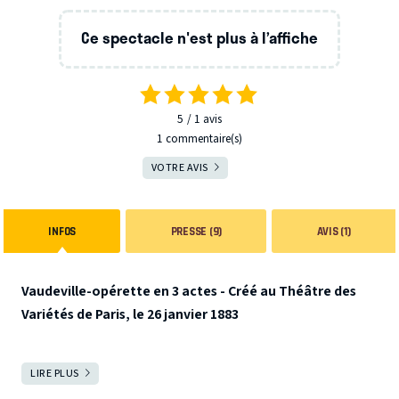
Ce spectacle n'est plus à l’affiche
5
1
avis
1 commentaire(s)
VOTRE AVIS
INFOS
PRESSE (9)
AVIS (1)
Vaudeville-opérette en 3 actes - Créé au Théâtre des
Variétés de Paris, le 26 janvier 1883
Succès de théâtre puis de télévision, Mam’zelle Nitouche
LIRE PLUS
FERMER
est une expérience originale d’un compositeur qui, en