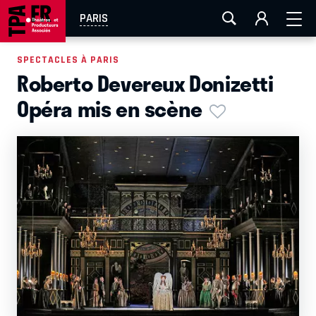
AIX-MARSEILLE
AURAY
CAEN
LA ROCHELLE
PARIS
ROUEN
TOULOUSE
FESTIVAL OFF AVIGNON
SPECTACLES À PARIS
Roberto Devereux Donizetti
EN TOURNÉE
Opéra mis en scène