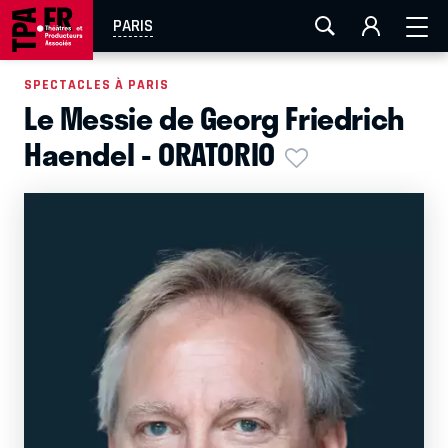
AIX-MARSEILLE
AURAY
CAEN
LA ROCHELLE
PARIS
ROUEN
TOULOUSE
FESTIVAL OFF AVIGNON
SPECTACLES À PARIS
Le Messie de Georg Friedrich
EN TOURNÉE
Haendel - ORATORIO