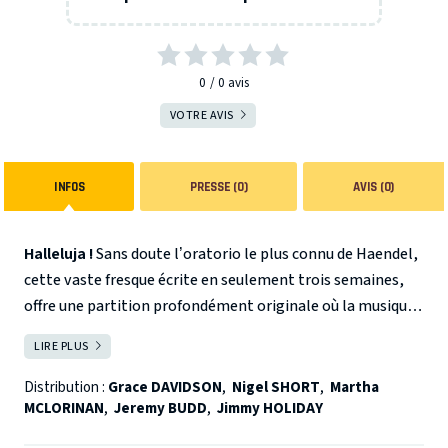
0
0
avis
VOTRE AVIS
INFOS
PRESSE (0)
AVIS (0)
Halleluja !
Sans doute l’oratorio le plus connu de Haendel,
cette vaste fresque écrite en seulement trois semaines,
offre une partition profondément originale où la musique
sacrée atteint la théâtralité d’un opéra. Son écriture
LIRE PLUS
FERMER
symphonique subtile et ses chœurs somptueux en font le
matériau idéal pour le Kammerorchester Basel.
Distribution :
Grace DAVIDSON
,
Nigel SHORT
,
Martha
MCLORINAN
,
Jeremy BUDD
,
Jimmy HOLIDAY