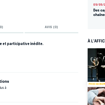
05/05/
Des cap
chaîne
0)
AVIS (0)
À L’AFFI
 et participative inédite.
tions
PROCHAINE
lus à