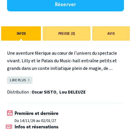
Réserver
INFOS
PRESSE (0)
AVIS
Une aventure féerique au cœur de l’univers du spectacle
vivant. Lilly et le Palais du Music-hall entraîne petits et
grands dans un conte initiatique plein de magie, de
surprises et de références aux grandes scènes du music-
LIRE PLUS
FERMER
hall, du cabaret et du cinéma.
Entre décors enchanteurs,
narration captivante et numéros artistiques, ce spectacle
Distribution :
Oscar SISTO
,
Lou DELEUZE
familial célèbre l’imaginaire, l’art et la curiosité dans une
forme poétique et immersive.
Première et dernière
Du 14/11/26 au 02/01/27
Infos et réservations