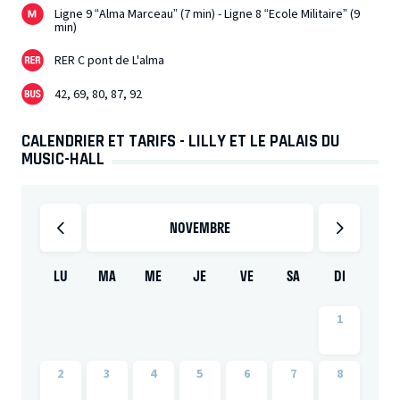
Ligne 9 “Alma Marceau” (7 min) - Ligne 8 “Ecole Militaire” (9
min)
RER C pont de L'alma
42, 69, 80, 87, 92
CALENDRIER ET TARIFS - LILLY ET LE PALAIS DU
MUSIC-HALL
NOVEMBRE
LU
MA
ME
JE
VE
SA
DI
1
2
3
4
5
6
7
8