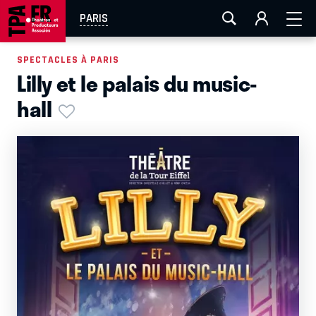
AIX-MARSEILLE
AURAY
CAEN
LA ROCHELLE
PARIS
ROUEN
TOULOUSE
FESTIVAL OFF AVIGNON
SPECTACLES À PARIS
Lilly et le palais du music-
EN TOURNÉE
hall