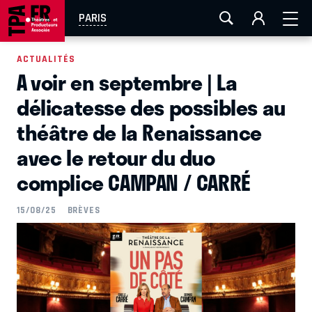
AIX-MARSEILLE
AURAY
CAEN
LA ROCHELLE
PARIS
ROUEN
TOULOUSE
FESTIVAL OFF AVIGNON
ACTUALITÉS
A voir en septembre | La
EN TOURNÉE
délicatesse des possibles au
théâtre de la Renaissance
avec le retour du duo
complice CAMPAN / CARRÉ
15/08/25
BRÈVES