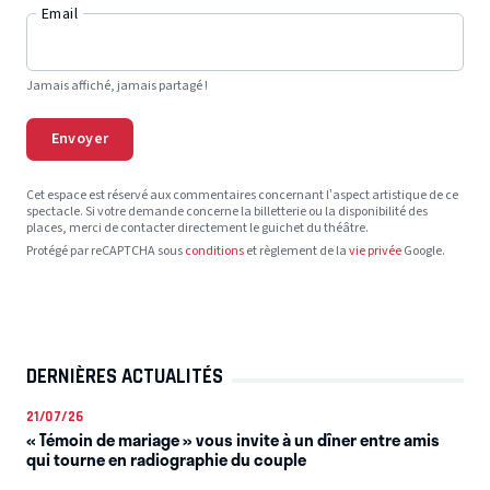
Email
Jamais affiché, jamais partagé !
Envoyer
Cet espace est réservé aux commentaires concernant l’aspect artistique de ce
spectacle. Si votre demande concerne la billetterie ou la disponibilité des
places, merci de contacter directement le guichet du théâtre.
Protégé par reCAPTCHA sous
conditions
et règlement de la
vie privée
Google.
DERNIÈRES ACTUALITÉS
21/07/26
« Témoin de mariage » vous invite à un dîner entre amis
qui tourne en radiographie du couple