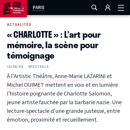
AIX-MARSEILLE
AURAY
CAEN
LA ROCHELLE
PARIS
ROUEN
TOULOUSE
FESTIVAL OFF AVIGNON
ACTUALITÉS
« CHARLOTTE » : L’art pour
EN TOURNÉE
mémoire, la scène pour
témoignage
13/06/25
SPECTACLE
À l’
Artistic Théâtre
,
Anne-Marie LAZARINI
et
Michel OUIMET
mettent en voix et en lumière
l’histoire poignante de
Charlotte Salomon
,
jeune artiste fauchée par la barbarie nazie.
Une
lecture-spectacle
d’une grande justesse, entre
émotion, proximité et recueillement.