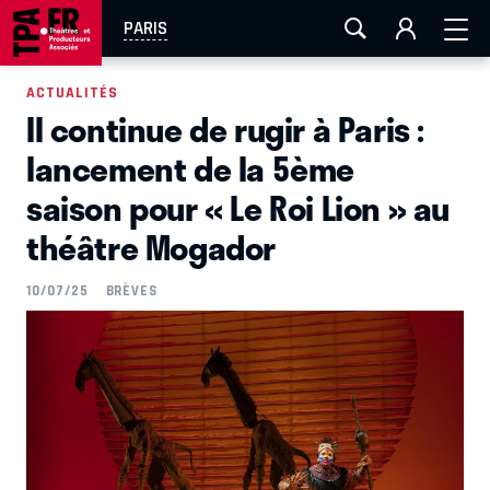
AIX-MARSEILLE
AURAY
CAEN
LA ROCHELLE
PARIS
ROUEN
TOULOUSE
FESTIVAL OFF AVIGNON
ACTUALITÉS
Il continue de rugir à Paris :
EN TOURNÉE
lancement de la 5ème
saison pour « Le Roi Lion » au
théâtre Mogador
10/07/25
BRÈVES