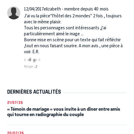
12/04/2017
elizabeth - membre depuis 40 mois
J'ai vu la pièce"l'hôtel des 2 mondes" 2 fois , toujours
avec le même plaisir.
Tous les personnages sont intéressants ,j'ai
particulièrement aimé le mage ...
Bonne mise en scène pour un texte qui fait réfléchir
,tout en nous faisant sourire. A mon avis , une pièce à
voir. E.R.
0
0
Réagir
DERNIÈRES ACTUALITÉS
21/07/26
« Témoin de mariage » vous invite à un dîner entre amis
qui tourne en radiographie du couple
20/07/26