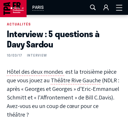
AIX-MARSEILLE
AURAY
CAEN
LA ROCHELLE
PARIS
ROUEN
TOULOUSE
FESTIVAL OFF AVIGNON
ACTUALITÉS
Interview : 5 questions à
EN TOURNÉE
Davy Sardou
10/03/17
INTERVIEW
Hôtel des deux mondes
est la troisième pièce
que vous jouez au
Théâtre Rive Gauche
(NDLR :
après « Georges et Georges » d’Eric-Emmanuel
Schmitt et « l’Affrontement » de Bill C.Davis).
Avez-vous eu un coup de cœur pour ce
théâtre ?