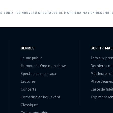
SIEUR X : LE NOUVEAU SPECTACLE DE MATHILDA MAY EN DÉCEMBRE
GENRES
SORTIR MAL
Jeune public
1ers aux pre
Humour et One man show
Dernières m
Spectacles musicaux
Meilleures of
Lectures
Place Jeune
Concerts
Carte de fidé
Comédies et boulevard
Top recherc
Classiques
Contemporains