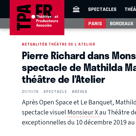
SPECTACLES
THÉÂ
PARIS
BORDEAUX
ACTUALITÉS
ACTUALITÉS THÉÂTRE DE L'ATELIER
Pierre Richard dans Monsi
spectacle de Mathilda M
théâtre de l’Atelier
21/11/19
SPECTACLE
BRÈVES
Après
Open Space
et
Le Banquet
, Mathi
spectacle visuel
Monsieur X
au Théâtre de
exceptionnelles du 10 décembre 2019 au 