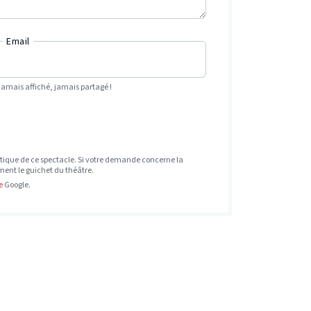
Email
Jamais affiché, jamais partagé !
tique de ce spectacle. Si votre demande concerne la
ement le guichet du théâtre.
e
Google.