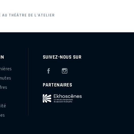
 AU THÉÂTRE DE L’ATELIER
IN
SUIVEZ-NOUS SUR
mières
Facebook
Instagram
inutes
PARTENAIRES
fres
s
lité
hes