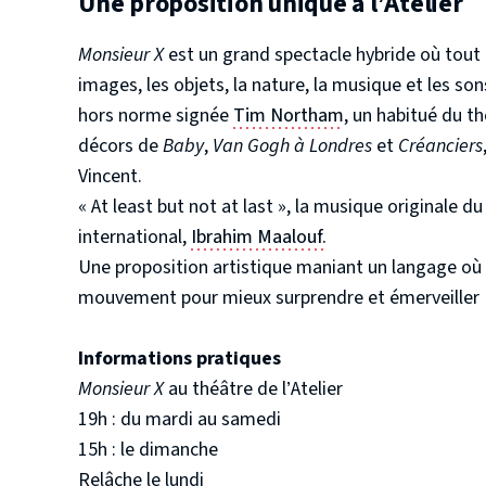
Une proposition unique à l’Atelier
Monsieur X
est un grand spectacle hybride où tout es
images, les objets, la nature, la musique et les s
hors norme signée
Tim Northam
, un habitué du th
décors de
Baby
,
Van Gogh à Londres
et
Créanciers
Vincent.
« At least but not at last », la musique originale 
international,
Ibrahim Maalouf.
Une proposition artistique maniant un langage où l
mouvement pour mieux surprendre et émerveiller 
Informations pratiques
Monsieur X
au théâtre de l’Atelier
19h : du mardi au samedi
15h : le dimanche
Relâche le lundi