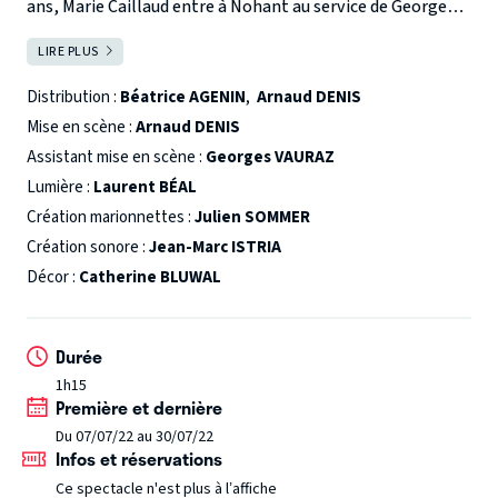
ans, Marie Caillaud entre à Nohant au service de George
Sand, elle ne sait pas encore qu’on l’appellera Marie des
Molière du Théâtre Privé pour
MARIE DES POULES
LIRE PLUS
FERMER
Poules, la servante qui va chercher les œufs au poulailler.
Molière de la comédienne dans un spectacle de
Elle ne sait pas non plus qu’elle y apprendra à lire, à écrire,
Théâtre Privé pour
Béatrice AGENIN
Distribution :
Béatrice AGENIN
,
Arnaud DENIS
à jouer la comédie et à interpréter 35 pièces écrites par
Molière de l'auteur francophone vivant pour
Gérard
Mise en scène :
Arnaud DENIS
George Sand. Elle sait encore moins qu’elle éprouvera les
SAVOISIEN
Assistant mise en scène :
Georges VAURAZ
souffrances d’un amour qui va la marquer à vie...
Molière du metteur en scène d'un spectacle de
Lumière :
Laurent BÉAL
Quel sera le destin incroyable de Marie des Poules ?
Théâtre Privé pour
Arnaud DENIS
---
2
Création marionnettes :
Julien SOMMER
Molières 2020 – Théâtre Privé et Comédienne pour
Création sonore :
Jean-Marc ISTRIA
Béatrice Agenin
---
4 nominations pour les MOLIÈRES
Décor :
Catherine BLUWAL
2020 :
Durée
1h15
Première et dernière
Du 07/07/22 au 30/07/22
Infos et réservations
Ce spectacle n'est plus à l’affiche