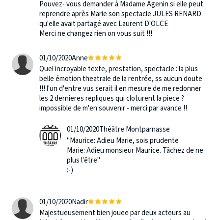
Pouvez- vous demander à Madame Agenin si elle peut
reprendre après Marie son spectacle JULES RENARD
qu'elle avait partagé avec Laurent D'OLCE
Merci ne changez rien on vous suit !!!
01/10/2020
Anne
Quel incroyable texte, prestation, spectacle : la plus
belle émotion theatrale de la rentrée, ss aucun doute
!!! l'un d'entre vus serait il en mesure de me redonner
les 2 dernieres repliques qui cloturent la piece ?
impossible de m'en souvenir - merci par avance !!
01/10/2020
Théâtre Montparnasse
"Maurice: Adieu Marie, sois prudente
Marie: Adieu monsieur Maurice. Tâchez de ne
plus l'être"
:-)
01/10/2020
Nadir
Majestueusement bien jouėe par deux acteurs au