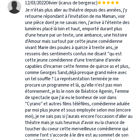
12/03/2022
Olivier (icarus de bergerac)
Je n'étais plus aller au théatre depuis des années, j'y
retourne répondant à l'invitation de ma Maman, voir
une pièce dont je ne savais rien, j'arrive à l'éteinte des
lumières placé là loin et haut, emporté durant plus
d'une heure par un texte, une ambance, une histoire
d'Amour mais surtout par cette jeune comédienne
vivant Marie des poules à quinze à trente ans, je
ressens des sentiments confus me disant "qu est
cette jeune comédienne d'une trentaine d'année
capables d'incarner cette femme de quinze as et plus,
comme Georges Sand,déjà presque grand mère avec
un tel souffle ? La représentation termnée je me
procure un programme et là, qu'elle n'est pas mon
étonnement, je lis le nom de Béatrice Agenin, Femme
de spectacle que j'ai eu le bonheur de voir dans
"Cyrano" et autres films téléfilms, comédienne adulée
par moi plus jeune et sous employée selon moi (encore
moi), je ne sais pas si j'aurais encore l'occasion d'aller au
théatre mais je suis heureux d'avoir eu la chance de
toucher du coeur cette merveilleuse comédienne qui
comme l'ont s'accorde à le dire est au sommet de son