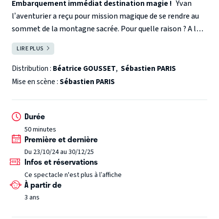
Embarquement immédiat destination magie !
Yvan
l’aventurier a reçu pour mission magique de se rendre au
sommet de la montagne sacrée. Pour quelle raison ? A lui
de le découvrir… mais cette montagne est loin, très
LIRE PLUS
FERMER
loin…
Plus loin que le désert d’Amérique là où règne
l’intrépide cowboy.
Plus loin que le village indien là où vit
Distribution :
Béatrice GOUSSET
,
Sébastien PARIS
l’arbre magique.
Il faudra traverser mer et désert.
Mise en scène :
Sébastien PARIS
Heureusement Yvan pourra compter sur les enfants pour
l’aider dans cette aventure magique.
Oyez jeunes
Durée
aventurières et aventuriers ! N’oubliez pas de réviser les
50 minutes
cordages du marin, hissez les voiles !!!
Vous êtes prêts ?
Première et dernière
Alors c’est parti !
Spectacle magique et interactif
Déjà
Du 23/10/24 au 30/12/25
plus de 500 représentations à travers la France
Infos et réservations
Ce spectacle n'est plus à l’affiche
À partir de
3 ans