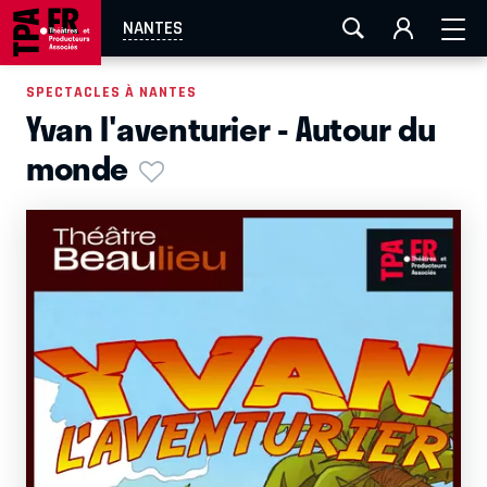
AIX-MARSEILLE
AURAY
CAEN
LA ROCHELLE
NANTES
ROUEN
TOULOUSE
FESTIVAL OFF AVIGNON
SPECTACLES À NANTES
Yvan l'aventurier - Autour du
EN TOURNÉE
monde