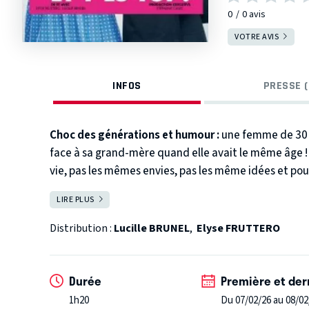
0
0
avis
VOTRE AVIS
INFOS
PRESSE (
Choc des générations et humour :
une femme de 30 a
face à sa grand-mère quand elle avait le même âge !
vie, pas les mêmes envies, pas les même idées et pou
ensemble.
Deux époques, deux visions, une rencont
LIRE PLUS
FERMER
inhabituel sur un sujet sensible traité avec beaucou
Distribution :
Lucille BRUNEL
,
Elyse FRUTTERO
Durée
Première et der
1h20
Du 07/02/26 au 08/02