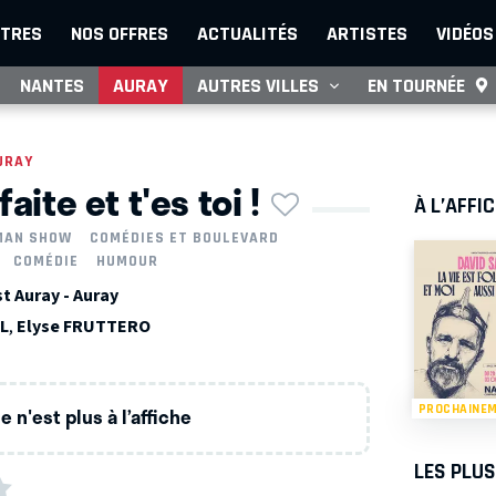
TRES
NOS OFFRES
ACTUALITÉS
ARTISTES
VIDÉOS
NANTES
AURAY
AUTRES VILLES
EN TOURNÉE
URAY
aite et t'es toi !
À L’AFFI
MAN SHOW
COMÉDIES ET BOULEVARD
COMÉDIE
HUMOUR
t Auray - Auray
EL
,
Elyse FRUTTERO
PROCHAINE
 n'est plus à l’affiche
LES PLU