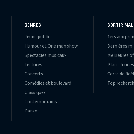
GENRES
SORTIR MAL
Jeune public
1ers aux pre
Humour et One man show
Dernières m
Spectacles musicaux
Meilleures of
Lectures
Place Jeune
Concerts
Carte de fidé
Comédies et boulevard
Top recherc
Classiques
Contemporains
Danse