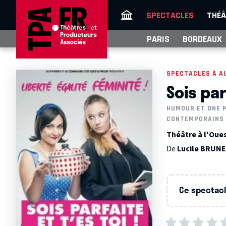
SPECTACLES
THÉÂ
PARIS
BORDEAUX
SPECTACLES À A
Sois parf
HUMOUR ET ONE 
CONTEMPORAINS
Théâtre à l'Oues
De
Lucile BRUN
Ce spectacle