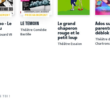
NEMENT
PROCHAINEMENT
o - Le
LE TEMOIN
Le grand
Ados su
u
chaperon
parent
Théâtre Comédie
rouge et le
déblok
Bastille
uard VII
petit loup
Théâtre 
Chartrons
Théâtre Essaïon
 TOI !