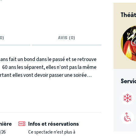
Théât
0)
AVIS (0)
ns fait un bond dans le passé et se retrouve
60 ans les séparent, elles n’ont pas la même
rtant elles vont devoir passer une soirée
Servi
re.
Une comédie originale pour un duo
p d’humour !
nière
Infos et réservations
/26
Ce spectacle n'est plus à