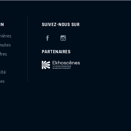
IN
SUIVEZ-NOUS SUR
mières
Facebook
Instagram
inutes
PARTENAIRES
fres
s
lité
hes