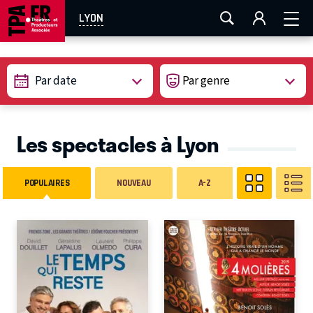
AIX-MARSEILLE
AURAY
CAEN
LA ROCHELLE
LYON
ROUEN
TOULOUSE
FESTIVAL OFF AVIGNON
Par date
EN TOURNÉE
Les spectacles à Lyon
POPULAIRES
NOUVEAU
A-Z