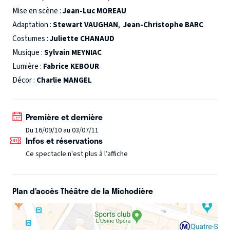
des lieux… ça devient franchement loufoque !! Car pour le
Mise en scène :
Jean-Luc MOREAU
plus grand bonheur de son portefeuille, notre hôte, plus
Adaptation :
Stewart VAUGHAN
,
Jean-Christophe BARC
margoulin que gérant suppléant, découvre que nos deux
Costumes :
Juliette CHANAUD
couples illégitimes ont, chacun, un terrible secret à
Musique :
Sylvain MEYNIAC
cacher…
Lumière :
Fabrice KEBOUR
Décor :
Charlie MANGEL
Première et dernière
Du 16/09/10 au 03/07/11
Infos et réservations
Ce spectacle n'est plus à l’affiche
Plan d’accès Théâtre de la Michodière