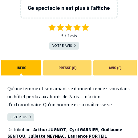
Ce spectacle n'est plus à l’affiche
5
2
avis
VOTRE AVIS
INFOS
PRESSE (0)
AVIS (0)
Qu’une femme et son amant se donnent rendez-vous dans
un hôtel perdu aux abords de Paris… n’a rien
d’extraordinaire. Qu’un homme et sa maîtresse se
retrouvent dans ce même hôtel désuet… relève de la
LIRE PLUS
FERMER
coïncidence… Mais lorsque la discrétion de nos quatre
infidèles… leur tranquillité, leur confort, et plus encore…
Distribution :
Arthur JUGNOT
,
Cyril GARNIER
,
Guillaume
SENTOU
,
Juliette MEYNIAC
,
Laurence PORTEIL
viennent à dépendre entièrement du bon vouloir du maître