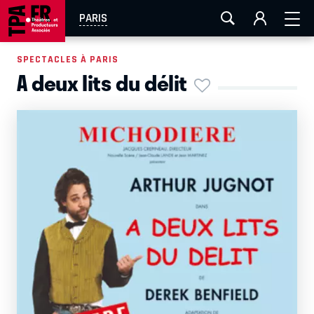
AIX-MARSEILLE
AURAY
CAEN
LA ROCHELLE
PARIS
ROUEN
TOULOUSE
FESTIVAL OFF AVIGNON
SPECTACLES À PARIS
A deux lits du délit
EN TOURNÉE