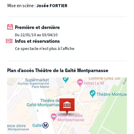
sans concession tout ce qui dans les moindres détails
Mise en scène :
Josée FORTIER
influence notre vie de tous les jours.
Première et dernière
Du 22/01/10 au 03/04/10
Infos et réservations
Ce spectacle n'est plus à l’affiche
Plan d’accès Théâtre de la Gaîté Montparnasse