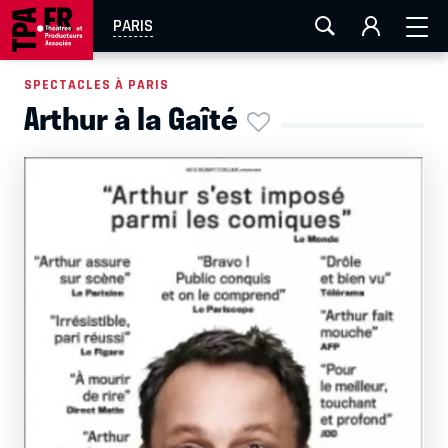
AIX-MARSEILLE
AURAY
CAEN
LA ROCHELLE
PARIS
ROUEN
TOULOUSE
FESTIVAL OFF AVIGNON
SPECTACLES À PARIS
Arthur à la Gaîté
EN TOURNÉE