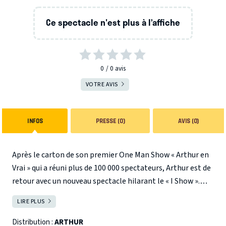
Ce spectacle n'est plus à l’affiche
0
0
avis
VOTRE AVIS
INFOS
PRESSE (0)
AVIS (0)
Après le carton de son premier One Man Show « Arthur en
Vrai » qui a réuni plus de 100 000 spectateurs, Arthur est de
retour avec un nouveau spectacle hilarant le « I Show ».
D'internet au téléphone portable, de l'enfance au
LIRE PLUS
FERMER
mariage, des parents à la presse people, plus cynique, plus
poignant, plus incisif et plus drôle que jamais, il analyse
Distribution :
ARTHUR