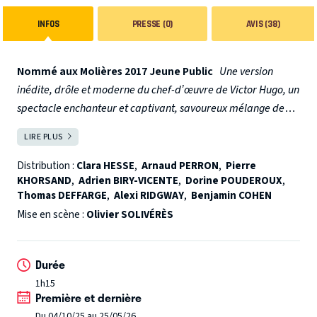
INFOS
PRESSE (0)
AVIS (38)
Nommé aux Molières 2017 Jeune Public
Une version
inédite, drôle et moderne du chef-d’œuvre de Victor Hugo, un
spectacle enchanteur et captivant, savoureux mélange de
théâtre, de commedia dell'arte et de comédie musicale.
LIRE PLUS
FERMER
Après le succès de la comédie Ados, Olivier Solivérès,
auteur et metteur en scène, nous plonge cette fois-ci en
Distribution :
Clara HESSE
,
Arnaud PERRON
,
Pierre
KHORSAND
,
Adrien BIRY-VICENTE
,
Dorine POUDEROUX
,
plein milieu du XVème siècle dans des décors somptueux,
Thomas DEFFARGE
,
Alexi RIDGWAY
,
Benjamin COHEN
pour une version originale, drôle et poétique du chef
Mise en scène :
Olivier SOLIVÉRÈS
d’œuvre de Victor Hugo.
Duels, poursuites, intrigues : une
histoire d'amour pleine de rebondissements, d'action, de
poésie et d'humour, qui ravira petits et grands.
Le Saviez-
Durée
vous ?
Après quatre années de triomphe au Théâtre de la
1h15
Gaîté puis au Théâtre Antoine, découvrez ou redécouvrez
Première et dernière
ce spectacle déjà culte.
Du 04/10/25 au 25/05/26