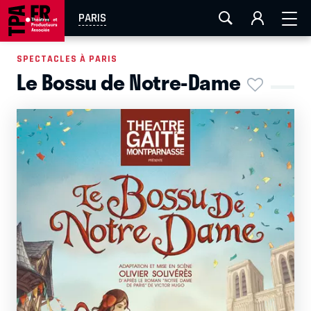
AIX-MARSEILLE
AURAY
CAEN
LA ROCHELLE
PARIS
ROUEN
TOULOUSE
FESTIVAL OFF AVIGNON
SPECTACLES À PARIS
Le Bossu de Notre-Dame
EN TOURNÉE