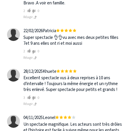
Bravo .A voir en famille.
2
0
Réagir
22/02/2026
Patricia
Super spectacle 👌👌vu avec mes deux petites filles
7et 9 ans elles ont ri et moi aussi
2
0
Réagir
28/12/2025
Khuete
Excellent spectacle vus à deux reprises à 10 ans
d’intervalle ! Toujours la même énergie et un rythme
très enlevé. Super spectacle pour petits et grands !
3
0
Réagir
04/11/2025
Leonel
Un spectacle magnifique. Les acteurs sont très drôles
et l’histoire est facile à suivre même pour les enfants.