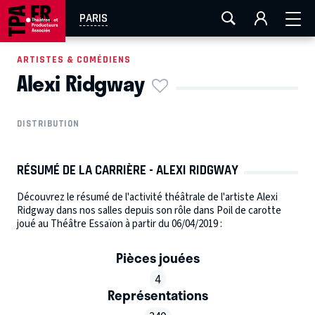
AIX-MARSEILLE
AURAY
CAEN
LA ROCHELLE
PARIS
ROUEN
TOULOUSE
FESTIVAL OFF AVIGNON
ARTISTES & COMÉDIENS
Alexi Ridgway
EN TOURNÉE
DISTRIBUTION
RÉSUMÉ DE LA CARRIÈRE - ALEXI RIDGWAY
Découvrez le résumé de l'activité théâtrale de l'artiste Alexi
Ridgway dans nos salles depuis son rôle dans Poil de carotte
joué au Théâtre Essaïon à partir du 06/04/2019 :
Pièces jouées
4
Représentations