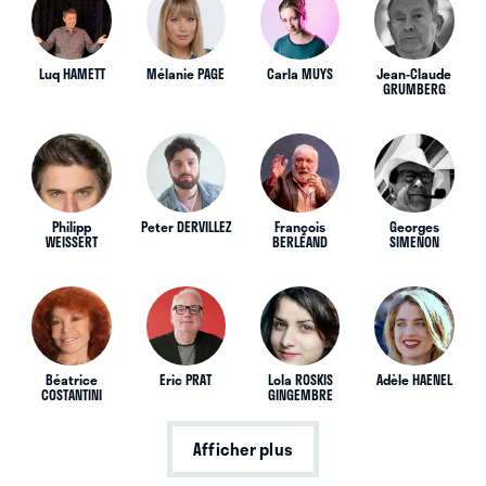
Luq HAMETT
Mélanie PAGE
Carla MUYS
Jean-Claude
GRUMBERG
Philipp
Peter DERVILLEZ
François
Georges
WEISSERT
BERLÉAND
SIMENON
Béatrice
Eric PRAT
Lola ROSKIS
Adèle HAENEL
COSTANTINI
GINGEMBRE
Afficher plus