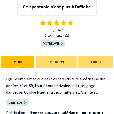
Ce spectacle n'est plus à l’affiche
5
1
avis
1 commentaire(s)
VOTRE AVIS
INFOS
PRESSE (12)
AVIS (1)
Figure emblématique de la contre-culture américaine des
années 70 et 80, tour à tour écrivaine, actrice, gogo
danseuse, Cookie Mueller a vécu mille vies. A mille à
l’heure. Défiant la mort, jamais très loin. Un parcours
LIRE PLUS
FERMER
transgressif, rock, ponctué de road trips psychédéliques,
de luttes enflammées et de moments d’une infinie
Distribution :
Eléonore ARNAUD
,
Valérian BEHAR-BONNET
,