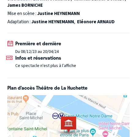
James BORNICHE
douceur.
Entrer dans l’univers de Cookie c’est déambuler
au bord de la falaise.
Mise en scène :
Justine HEYNEMANN
Osez l’expérience…
Adaptation :
Justine HEYNEMANN
,
Eléonore ARNAUD
Première et dernière
Du 08/12/23 au 20/04/24
Infos et réservations
Ce spectacle n'est plus à l’affiche
Plan d’accès Théâtre de La Huchette