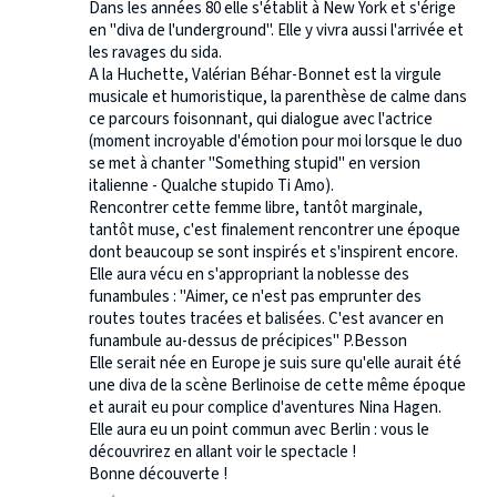
Dans les années 80 elle s'établit à New York et s'érige
en "diva de l'underground". Elle y vivra aussi l'arrivée et
les ravages du sida.
A la Huchette, Valérian Béhar-Bonnet est la virgule
musicale et humoristique, la parenthèse de calme dans
ce parcours foisonnant, qui dialogue avec l'actrice
(moment incroyable d'émotion pour moi lorsque le duo
se met à chanter "Something stupid" en version
italienne - Qualche stupido Ti Amo).
Rencontrer cette femme libre, tantôt marginale,
tantôt muse, c'est finalement rencontrer une époque
dont beaucoup se sont inspirés et s'inspirent encore.
Elle aura vécu en s'appropriant la noblesse des
funambules : "Aimer, ce n'est pas emprunter des
routes toutes tracées et balisées. C'est avancer en
funambule au-dessus de précipices" P.Besson
Elle serait née en Europe je suis sure qu'elle aurait été
une diva de la scène Berlinoise de cette même époque
et aurait eu pour complice d'aventures Nina Hagen.
Elle aura eu un point commun avec Berlin : vous le
découvrirez en allant voir le spectacle !
Bonne découverte !