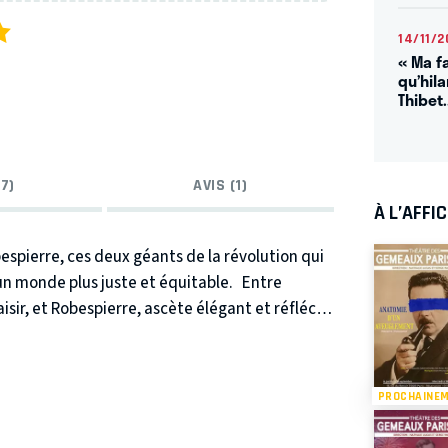
14/11/2
« Ma fa
qu’hila
Thibet.
7)
AVIS (1)
À L’AFFI
espierre, ces deux géants de la révolution qui
un monde plus juste et équitable.
Entre
ir, et Robespierre, ascète élégant et réfléchi,
t. Deux conceptions de la vie, deux visions du
oque où, pour ses idéaux, on franchit sur
est un combat.
Cette rencontre historique, une
PROCHAINE
a de peu son exécution, résonne de
 exactement ce qui s'y est dit et l'auteur, qui