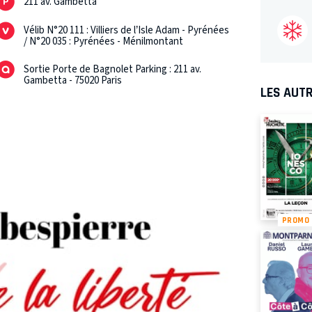
211 av. Gambetta
Vélib N°20 111 : Villiers de l’Isle Adam - Pyrénées
/ N°20 035 : Pyrénées - Ménilmontant
Sortie Porte de Bagnolet Parking : 211 av.
Gambetta - 75020 Paris
LES AUTR
PROMO