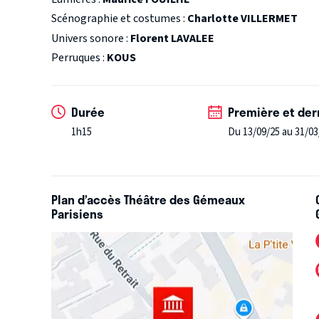
connait très bien la Révolution Française et les deux 
Scénographie et costumes :
Charlotte VILLERMET
échanges.
Une joute, passionnante, entre deux figu
Univers sonore :
Florent LAVALEE
Révolution française, socle sur lequel s'est bâtie not
Perruques :
KOUS
l'ancien monde pour tenter de mettre en place un n
d'autre rêvons-nous aujourd’hui ?
Un texte d’une actu
est vraisemblable.
Tout public.
Durée
Première et der
1h15
Du 13/09/25 au 31/03
Plan d’accès Théâtre des Gémeaux
Parisiens