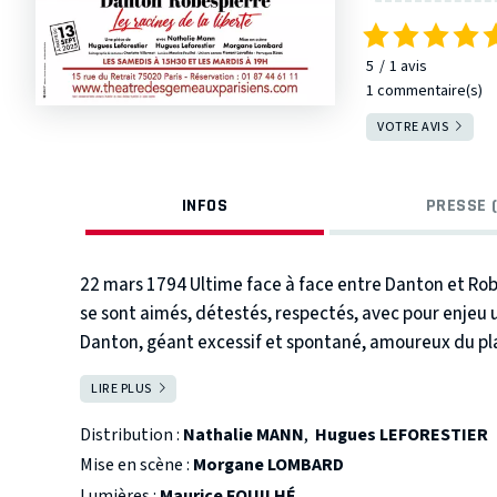
5
1
avis
1 commentaire(s)
VOTRE AVIS
INFOS
PRESSE (
22 mars 1794
Ultime face à face entre Danton et Rob
se sont aimés, détestés, respectés, avec pour enjeu 
Danton, géant excessif et spontané, amoureux du plais
philosophe de la révolution, va se jouer un duel à mor
LIRE PLUS
FERMER
bonheur séparent ces deux amis de légende. À une ép
l’échafaud les portes de la mort en chantant, vivre 
Distribution :
Nathalie MANN
,
Hugues LEFORESTIER
semaine avant l'arrestation de Danton qui précéder
Mise en scène :
Morgane LOMBARD
questionnements faisant écho aujourd'hui. Nul ne sait
Lumières :
Maurice FOUILHÉ