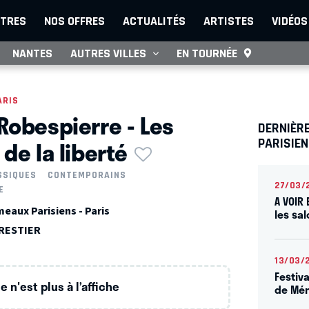
TRES
NOS OFFRES
ACTUALITÉS
ARTISTES
VIDÉOS
NANTES
AUTRES VILLES
EN TOURNÉE
ARIS
Robespierre - Les
DERNIÈR
de la liberté
PARISIE
SSIQUES
CONTEMPORAINS
27/03/
E
A VOIR 
eaux Parisiens - Paris
les sa
RESTIER
13/03/
Festiv
 n'est plus à l’affiche
de Mén