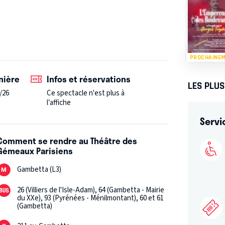
révolutionnaires, a retracé le fond de leurs
res essentielles, emblématiques de cette
re démocratie actuelle, et qui va ébranler
ouveau monde ; un monde meilleur ?
De quoi
PROCHAINE
alité troublante où tout est vrai !
Et le reste
nière
Infos et réservations
LES PLU
/26
Ce spectacle n'est plus à
l’affiche
Servi
Comment se rendre au Théâtre des
Gémeaux Parisiens
Gambetta (L3)
26 (Villiers de l'Isle-Adam), 64 (Gambetta - Mairie
du XXe), 93 (Pyrénées - Ménilmontant), 60 et 61
(Gambetta)