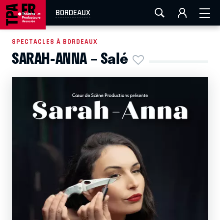
AIX-MARSEILLE
AURAY
CAEN
LA ROCHELLE
BORDEAUX
ROUEN
TOULOUSE
FESTIVAL OFF AVIGNON
SPECTACLES À BORDEAUX
SARAH-ANNA – Salé
EN TOURNÉE