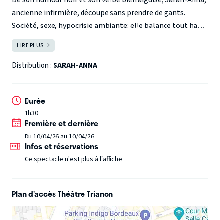
ancienne infirmière, découpe sans prendre de gants.
Société, sexe, hypocrisie ambiante: elle balance tout haut
ce que tout le monde ose à peine penser tout bas.
LIRE PLUS
FERMER
Vous allez rire, et vous demander parfois si vous en avez le
Distribution :
SARAH-ANNA
droit, dans un spectacle cru, drôle et sans anesthésie,
duquel vous sortirez vivants, et ça, c'est déjà bien!
Durée
1h30
Première et dernière
Du 10/04/26 au 10/04/26
Infos et réservations
Ce spectacle n'est plus à l’affiche
Plan d’accès Théâtre Trianon