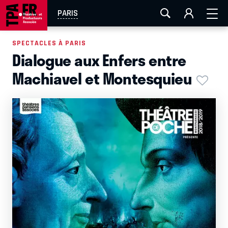
AIX-MARSEILLE
AURAY
CAEN
LA ROCHELLE
PARIS
ROUEN
TOULOUSE
FESTIVAL OFF AVIGNON
SPECTACLES À PARIS
Dialogue aux Enfers entre
EN TOURNÉE
Machiavel et Montesquieu