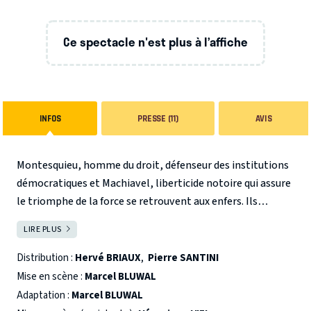
Ce spectacle n'est plus à l’affiche
INFOS
PRESSE (11)
AVIS
Montesquieu, homme du droit, défenseur des institutions
démocratiques et Machiavel, liberticide notoire qui assure
le triomphe de la force se retrouvent aux enfers. Ils
échangent sur la politique, le pouvoir, l’idéal
LIRE PLUS
FERMER
démocratique, l’opinion et l’âme humaine.
Marcel Bluwal signe son retour au théâtre par
Distribution :
Hervé BRIAUX
,
Pierre SANTINI
l’adaptation et la mise en scène du
Dialogue aux enfers
de
Mise en scène :
Marcel BLUWAL
Maurice Joly, texte culte dont l’actualité étonnera.
Adaptation :
Marcel BLUWAL