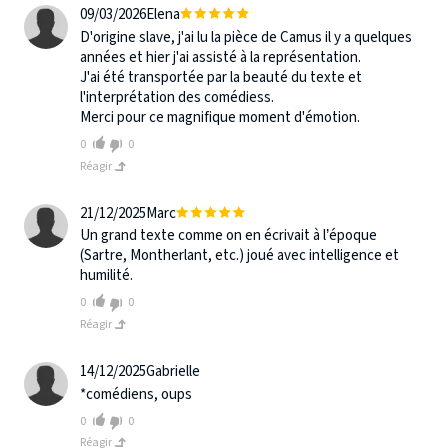
09/03/2026
Elena
D'origine slave, j'ai lu la pièce de Camus il y a quelques
années et hier j'ai assisté à la représentation.
J'ai été transportée par la beauté du texte et
l'interprétation des comédiess.
Merci pour ce magnifique moment d'émotion.
0
0
Réagir
21/12/2025
Marc
Un grand texte comme on en écrivait à l’époque
(Sartre, Montherlant, etc.) joué avec intelligence et
humilité.
0
0
Réagir
14/12/2025
Gabrielle
*comédiens, oups
0
0
Réagir