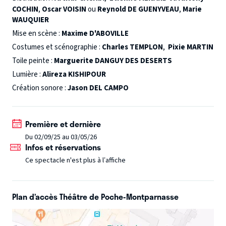
du groupe un séisme existentiel…
Une œuvre phare du
COCHIN
,
Oscar VOISIN
ou
Reynold DE GUENYVEAU
,
Marie
WAUQUIER
théâtre
d’Albert Camus.
Mise en scène :
Maxime D'ABOVILLE
Costumes et scénographie :
Charles TEMPLON
,
Pixie MARTIN
Toile peinte :
Marguerite DANGUY DES DESERTS
Lumière :
Alireza KISHIPOUR
Création sonore :
Jason DEL CAMPO
Première et dernière
Du 02/09/25 au 03/05/26
Infos et réservations
Ce spectacle n'est plus à l’affiche
Plan d’accès Théâtre de Poche-Montparnasse