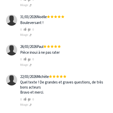
Réagir
31/03/2026
Noëlle
Bouleversant !
0
0
Réagir
26/03/2026
Paul
Pièce inouï à ne pas rater
0
0
Réagir
22/03/2026
Michèle
Quel texte ! De grandes et graves questions, de très
bons acteurs
Bravo et merci.
0
0
Réagir