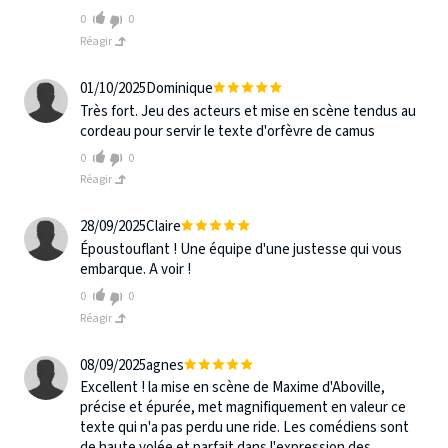
0
0
Réagir
01/10/2025
Dominique
Très fort. Jeu des acteurs et mise en scène tendus au
cordeau pour servir le texte d'orfèvre de camus
0
0
Réagir
28/09/2025
Claire
Époustouflant ! Une équipe d'une justesse qui vous
embarque. A voir !
0
0
Réagir
08/09/2025
agnes
Excellent ! la mise en scène de Maxime d'Aboville,
précise et épurée, met magnifiquement en valeur ce
texte qui n'a pas perdu une ride. Les comédiens sont
de haute volée et parfait dans l'expression des