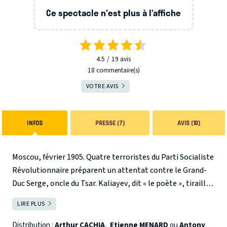
Ce spectacle n'est plus à l’affiche
4.5
19
avis
18 commentaire(s)
VOTRE AVIS
INFOS
PRESSE (7)
AVIS (18)
Moscou, février 1905. Quatre terroristes du Parti Socialiste
Révolutionnaire préparent un attentat contre le Grand-
Duc Serge, oncle du Tsar. Kaliayev, dit « le poète », tiraillé
entre sa soif de justice et son respect de la vie, est chargé
LIRE PLUS
FERMER
de lancer la bombe. Surgit un évènement inattendu qui
menace de faire échouer l’attentat et qui provoque au sein
Distribution :
Arthur CACHIA
,
Etienne MENARD
ou
Antony