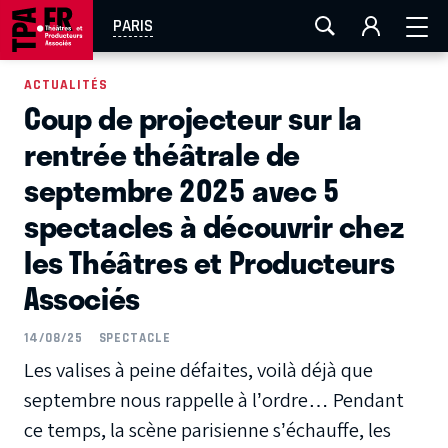
AIX-MARSEILLE
AURAY
CAEN
LA ROCHELLE
PARIS
ROUEN
TOULOUSE
FESTIVAL OFF AVIGNON
ACTUALITÉS
Coup de projecteur sur la
EN TOURNÉE
rentrée théâtrale de
septembre 2025 avec 5
spectacles à découvrir chez
les Théâtres et Producteurs
Associés
14/08/25
SPECTACLE
Les valises à peine défaites, voilà déjà que
septembre nous rappelle à l’ordre… Pendant
ce temps, la scène parisienne s’échauffe, les