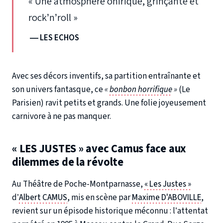
« Une atmosphère onirique, grinçante et
rock’n’roll »
— LES ECHOS
Avec ses décors inventifs, sa partition entraînante et
son univers fantasque, ce
«
bonbon horrifique
»
(Le
Parisien) ravit petits et grands. Une folie joyeusement
carnivore à ne pas manquer.
« LES JUSTES » avec Camus face aux
dilemmes de la révolte
Au Théâtre de Poche-Montparnasse,
« Les Justes »
d’
Albert CAMUS
, mis en scène par
Maxime D'ABOVILLE
,
revient sur un épisode historique méconnu : l’attentat