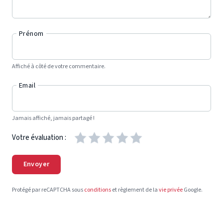
Prénom
Affiché à côté de votre commentaire.
Email
Jamais affiché, jamais partagé !
Votre évaluation :
Envoyer
Protégé par reCAPTCHA sous
conditions
et règlement de la
vie privée
Google.