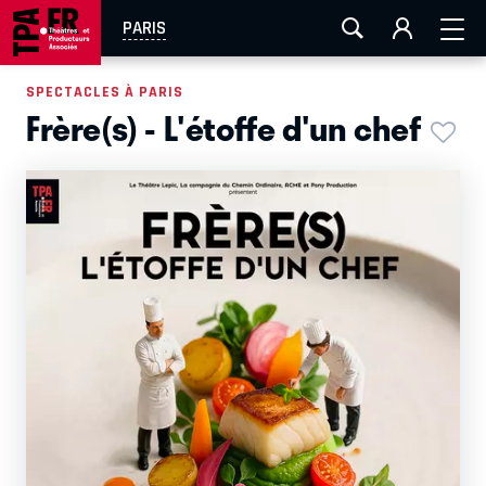
AIX-MARSEILLE
AURAY
CAEN
LA ROCHELLE
PARIS
ROUEN
TOULOUSE
FESTIVAL OFF AVIGNON
SPECTACLES À PARIS
Frère(s) - L'étoffe d'un chef
EN TOURNÉE