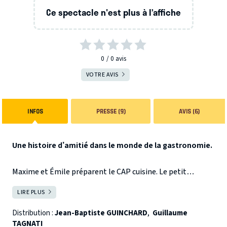
Ce spectacle n'est plus à l’affiche
0
0
avis
VOTRE AVIS
INFOS
PRESSE (9)
AVIS (6)
Une histoire d’amitié dans le monde de la gastronomie.
Maxime et Émile préparent le CAP cuisine. Le petit
nerveux et le grand timide, le banlieusard et le petit
LIRE PLUS
FERMER
bourge. Ils ont 15 ans, tout les oppose mais ils vont
devenir inséparables. Leur rencontre est un coup de foudre
Distribution :
Jean-Baptiste GUINCHARD
,
Guillaume
TAGNATI
amical, une bulle qui aide à traverser les épreuves et la